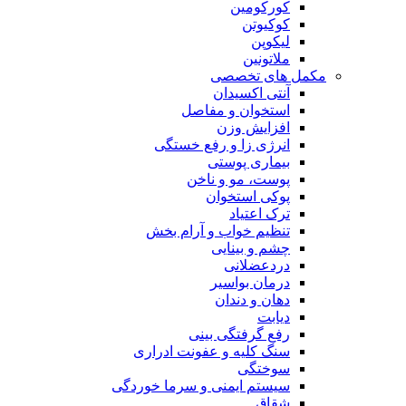
کورکومین
کوکیوتن
لیکوپن
ملاتونین
مکمل های تخصصی
آنتی اکسیدان
استخوان و مفاصل
افزایش وزن
انرژی زا و رفع خستگی
بیماری پوستی
پوست، مو و ناخن
پوکی استخوان
ترک اعتیاد
تنظیم خواب و آرام بخش
چشم و بینایی
دردعضلانی
درمان بواسیر
دهان و دندان
دیابت
رفع گرفتگی بینی
سنگ کلیه و عفونت ادراری
سوختگی
سیستم ایمنی و سرما خوردگی
شقاق