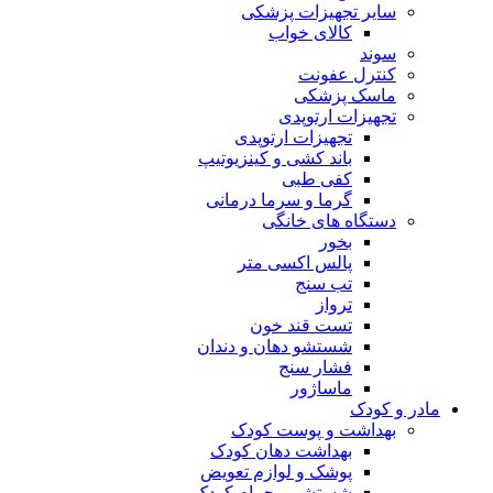
سایر تجهیزات پزشکی
کالای خواب
سوند
کنترل عفونت
ماسک پزشکی
تجهیزات ارتوپدی
تجهیزات ارتوپدی
باند کشی و کینزیوتیپ
کفی طبی
گرما و سرما درمانی
دستگاه های خانگی
بخور
پالس اکسی متر
تب سنج
ترواز
تست قند خون
شستشو دهان و دندان
فشار سنج
ماساژور
مادر و کودک
بهداشت و پوست کودک
بهداشت دهان کودک
پوشک و لوازم تعویض
شستشو و حمام کودک