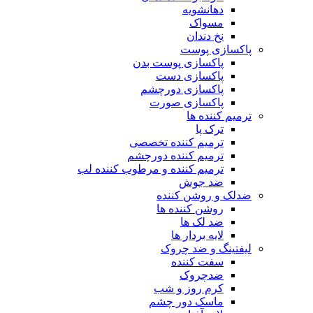
دهانشویه
مسواک
نخ دندان
پاکسازی پوست
پاکسازی پوست بدن
پاکسازی دست
پاکسازی دورچشم
پاکسازی صورت
ترمیم کننده ها
ترک پا
ترمیم کننده تخصصی
ترمیم کننده دورچشم
ترمیم کننده و مرطوب کننده لب
ضد جوش
ضدلک و روشن کننده
روشن کننده ها
ضد لک ها
لایه بردار ها
لیفتینگ و ضد چروک
سفت کننده
ضدچروک
کرم روز و شب
ماسک دور چشم