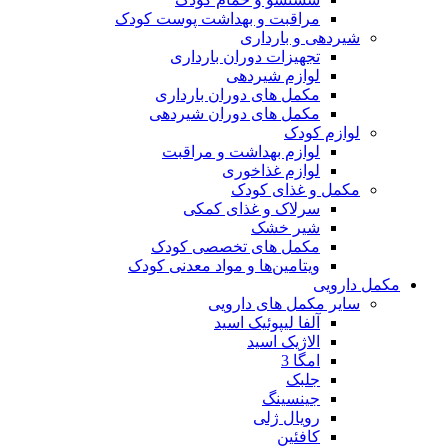
مراقبت و بهداشت پوست کودک
شیردهی و بارداری
تجهیزات دوران بارداری
لوازم شیردهی
مکمل های دوران بارداری
مکمل های دوران شیردهی
لوازم کودک
لوازم بهداشت و مراقبت
لوازم غذاخوری
مکمل و غذای کودک
سرلاک و غذای کمکی
شیر خشک
مکمل های تخصصی کودک
ویتامین‌ها و مواد معدنی کودک
مکمل دارویی
سایر مکمل های دارویی
آلفا لیپوئیک اسید
الاژیک اسید
امگا 3
جلبک
جینسینگ
رویال ژلی
کافئین