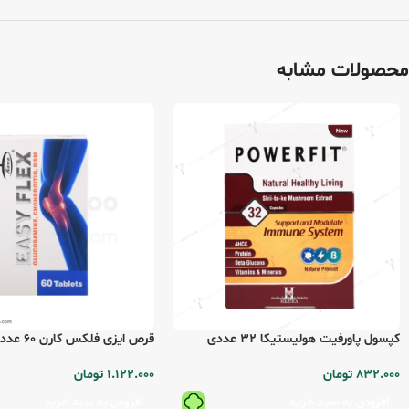
محصولات مشابه
کپسول پاورفیت هولیستیکا 32 عددی
قرص ایزی فلکس کارن 60 عددی
832.000
تومان
1.122.000
تومان
افزودن به سبد خرید
افزودن به سبد خرید