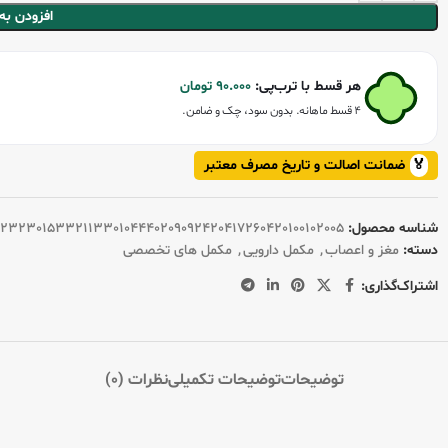
افزودن به
هر قسط با ترب‌پی:
90.000
تومان
۴ قسط ماهانه. بدون سود، چک و ضامن.
🏅
ضمانت اصالت و تاریخ مصرف معتبر
شناسه محصول:
0232301533211330104440209092420417260420100102005
دسته:
مغز و اعصاب
,
مکمل دارویی
,
مکمل های تخصصی
اشتراک‌گذاری:
توضیحات
توضیحات تکمیلی
نظرات (0)