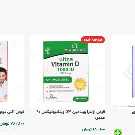
فروخته شده
قرص اولترا ویتامین D3 ویتابیوتیکس 90
قرص اکتی درم لیب
عددی
782.100
تومان
180.100
تومان
افزودن به سب