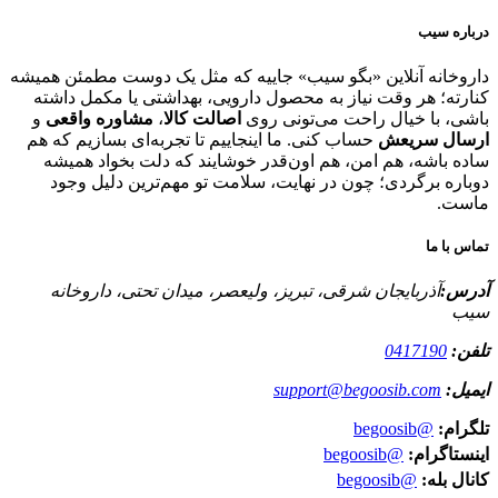
درباره سیب
داروخانه آنلاین «بگو سیب» جاییه که مثل یک دوست مطمئن همیشه
کنارته؛ هر وقت نیاز به محصول دارویی، بهداشتی یا مکمل داشته
باشی، با خیال راحت می‌تونی روی
اصالت کالا
،
مشاوره واقعی
و
ارسال سریعش
حساب کنی. ما اینجاییم تا تجربه‌ای بسازیم که هم
ساده باشه، هم امن، هم اون‌قدر خوشایند که دلت بخواد همیشه
دوباره برگردی؛ چون در نهایت، سلامت تو مهم‌ترین دلیل وجود
ماست.
تماس با ما
آدرس:
آذربایجان شرقی، تبریز، ولیعصر، میدان تحتی، داروخانه
سیب
تلفن:
0417190
ایمیل:
support@begoosib.com
تلگرام:
@begoosib
اینستاگرام:
@begoosib
کانال بله:
@begoosib