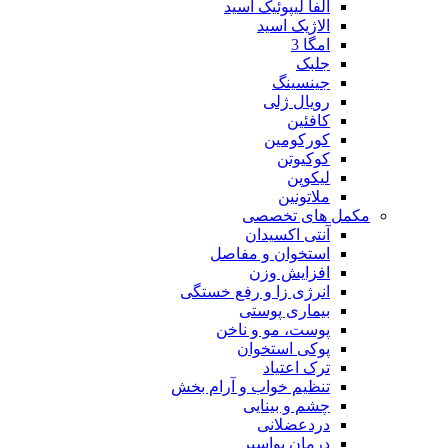
آلفا لیپوئیک اسید
الاژیک اسید
امگا 3
جلبک
جینسینگ
رویال ژلی
کافئین
کورکومین
کوکیوتن
لیکوپن
ملاتونین
مکمل های تخصصی
آنتی اکسیدان
استخوان و مفاصل
افزایش وزن
انرژی زا و رفع خستگی
بیماری پوستی
پوست، مو و ناخن
پوکی استخوان
ترک اعتیاد
تنظیم خواب و آرام بخش
چشم و بینایی
دردعضلانی
درمان بواسیر