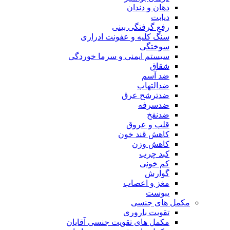
دهان و دندان
دیابت
رفع گرفتگی بینی
سنگ کلیه و عفونت ادراری
سوختگی
سیستم ایمنی و سرما خوردگی
شقاق
ضد آسم
ضدالتهاب
ضدترشح عرق
ضدسرفه
ضدنفخ
قلب و عروق
کاهش قند خون
کاهش وزن
کبد چرب
کم خونی
گوارش
مغز و اعصاب
یبوست
مکمل های جنسی
تقویت باروری
مکمل های تقویت جنسی آقایان