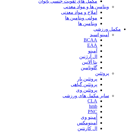
مکمل های تقویت جنسی بانوان
ویتامین ها و مواد معدنی
املاح و مواد معدنی
مولتی ویتامین ها
ویتامین ها
مکمل ورزشی
آمینو اسید
BCAA
EAA
آمینو
ال آرژنین
بتا آلانین
گلوتامین
پروتئین
پروتئین بار
پروتئین گیاهی
پروتئین وی
سایر مکمل های ورزشی
CLA
hmb
PNC
آمینو وی
آمینومکس
ال کارنتین