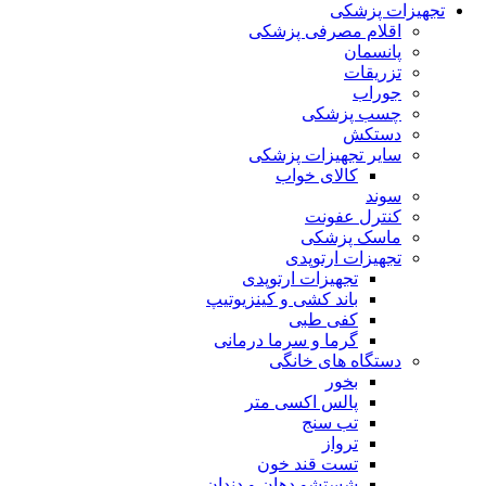
تجهیزات پزشکی
اقلام مصرفی پزشکی
پانسمان
تزریقات
جوراب
چسب پزشکی
دستکش
سایر تجهیزات پزشکی
کالای خواب
سوند
کنترل عفونت
ماسک پزشکی
تجهیزات ارتوپدی
تجهیزات ارتوپدی
باند کشی و کینزیوتیپ
کفی طبی
گرما و سرما درمانی
دستگاه های خانگی
بخور
پالس اکسی متر
تب سنج
ترواز
تست قند خون
شستشو دهان و دندان