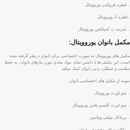
. قطره فروکیدز یوروویتال
. قطره آد یوروویتال
. شربت ب کمپلکس یوروویتال
مکمل بانوان یوروویتال:
مکمل های یوروویتال به صورت اختصاصی برای بانوان درنظر گرفته شده
است، این مکمل ها با داشتن تمام مواد مغذی مورد نیازهای بانوان، به حفظ
سلامت و عملکرد بدنی بانوان کمک میکند.
نمونه از مکمل های اختصاصی بانوان:
. منو اورت یوروویتال
. منو اورت کلسیم پلاس یوروویتال
. پریناتال مولتی ویتامین
. ماکاویت اف مخصوص بانوان