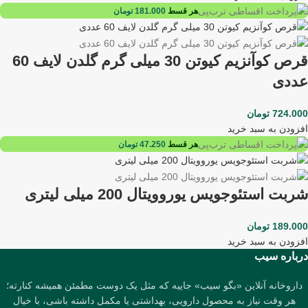
هر قسط
181.000
تومان
قرص کوآنزیم کیوتن 30 میلی گرم گلدن لایف 60
عددی
724.000
تومان
افزودن به سبد خرید
هر قسط
47.250
تومان
شربت استئوجویس یوروویتال 200 میلی لیتری
189.000
تومان
افزودن به سبد خرید
درباره سیب
داروخانه آنلاین «بگو سیب» جاییه که مثل یک دوست مطمئن همیشه کنارته؛
هر وقت نیاز به محصول دارویی، بهداشتی یا مکمل داشته باشی، با خیال