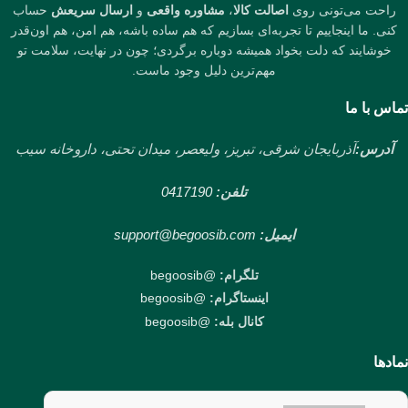
راحت می‌تونی روی
اصالت کالا
،
مشاوره واقعی
و
ارسال سریعش
حساب
کنی. ما اینجاییم تا تجربه‌ای بسازیم که هم ساده باشه، هم امن، هم اون‌قدر
خوشایند که دلت بخواد همیشه دوباره برگردی؛ چون در نهایت، سلامت تو
مهم‌ترین دلیل وجود ماست.
تماس با ما
آدرس:
آذربایجان شرقی، تبریز، ولیعصر، میدان تحتی، داروخانه سیب
تلفن:
0417190
ایمیل:
support@begoosib.com
تلگرام:
@begoosib
اینستاگرام:
@begoosib
کانال بله:
@begoosib
نمادها