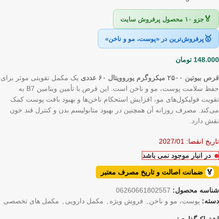
🏅
جزو ۱۰ محصول پرفروش سایت
🥇
پرفروش‌ترین در «پوست، مو و ناخن»
148.000
تومان
قرص بیوتین ۲۵۰۰ میکروگرم یوروویتال ۶۰ عددی
یک مکمل تقویتی موثر برای
حفظ سلامت پوست، مو و ناخن است. این قرص با تأمین ویتامین B7 به
تقویت فولیکول‌های مو، افزایش استحکام ناخن‌ها و بهبود بافت پوست کمک
می‌کند. مصرف روزانه آن همچنین در بهبود متابولیسم بدن و کنترل قند خون
نقش دارد.
تاریخ انقضا: 2027/01
در انبار موجود نمی باشد
🏅
ضمانت اصالت و تاریخ مصرف معتبر
شناسه محصول:
06260661802557
دسته:
پوست، مو و ناخن
,
فروش ویژه
,
مکمل دارویی
,
مکمل های تخصصی