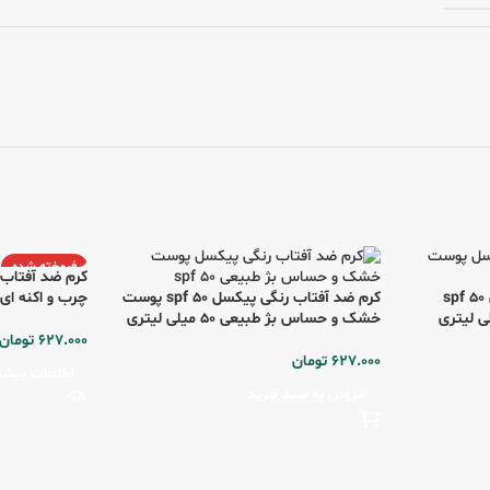
فروخته شده
کرم ضد آفتاب بی رنگ پیکسل spf 50
کرم ضد آفتاب رنگی پیکسل spf 50 پوست
چرب و اکنه ای بژطبیعی
خشک و حساس بژ طبیعی 50 میلی لیتری
627.000
تومان
627.000
تومان
اطلاعات بیشت
افزودن به سبد خرید