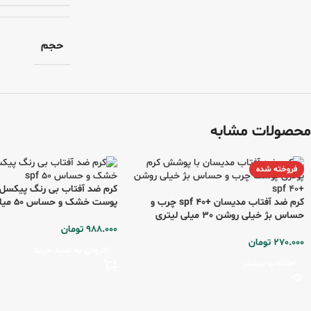
حجم
محصولات مشابه
فروخته شده
کرم ضد آفتاب مدیسان +spf 40 چرب و
پوست خشک و حساس 50 میلی لیتری
حساس بژ خیلی روشن 30 میلی لیتری
988.000
تومان
270.000
تومان
افزودن به سبد خرید
اطلاعات بیشتر