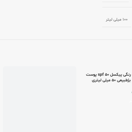
100 میلی لیتر
کرم ضد آفتاب رنگی پیکسل spf 50 پوست
 50 میلی لیتری
کرم ضد آفتاب +spf 50 رنگی پوست خشک
بیکن شماره+1 50 میلی لیتری
666.900
تومان
ر
افزودن به سبد خرید