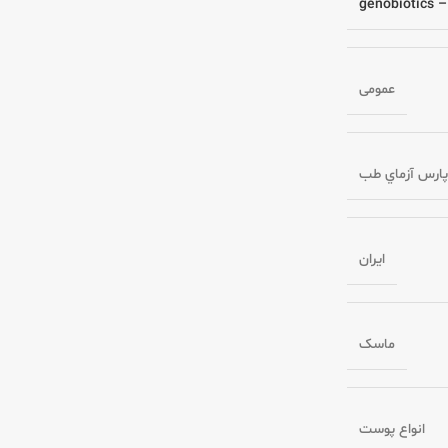
geno
عمومی
ارس آزماي طب
ایران
ماسک
انواع پوست