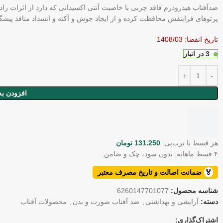
ضدآفتاب هیدرودرم فاقد چربی با خاصیت آنتی اکسیدانی که دارد از اثرات راد
پرتوهای فرابنفش محافظت کرده و از ایجاد جوش و آکنه و انسداد منافذ پیشگ
تاریخ انقضا: 1408/03
3 در انبار
افزودن به
هر قسط با ترب‌پی:
131.250
تومان
۴ قسط ماهانه. بدون سود، چک و ضامن.
🏅
ضمانت اصالت و تاریخ مصرف معتبر
شناسه محصول:
6260147701077
دسته:
آرایشی و بهداشتی
,
ضد آفتاب صورت و بدن
,
محصولات آفتاب
اشتراک‌گذاری: