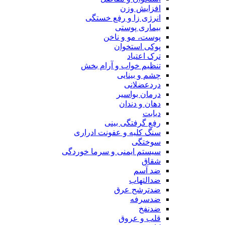
افزایش وزن
انرژی زا و رفع خستگی
بیماری پوستی
پوست، مو و ناخن
پوکی استخوان
ترک اعتیاد
تنظیم خواب و آرام بخش
چشم و بینایی
دردعضلانی
درمان بواسیر
دهان و دندان
دیابت
رفع گرفتگی بینی
سنگ کلیه و عفونت ادراری
سوختگی
سیستم ایمنی و سرما خوردگی
شقاق
ضد آسم
ضدالتهاب
ضدترشح عرق
ضدسرفه
ضدنفخ
قلب و عروق