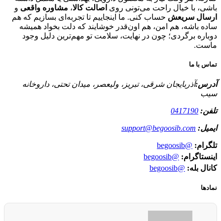
باشی، با خیال راحت می‌تونی روی
اصالت کالا
،
مشاوره واقعی
و
ارسال سریعش
حساب کنی. ما اینجاییم تا تجربه‌ای بسازیم که هم
ساده باشه، هم امن، هم اون‌قدر خوشایند که دلت بخواد همیشه
دوباره برگردی؛ چون در نهایت، سلامت تو مهم‌ترین دلیل وجود
ماست.
تماس با ما
آدرس:
آذربایجان شرقی، تبریز، ولیعصر، میدان تحتی، داروخانه
سیب
تلفن:
0417190
ایمیل:
support@begoosib.com
تلگرام:
@begoosib
اینستاگرام:
@begoosib
کانال بله:
@begoosib
نمادها