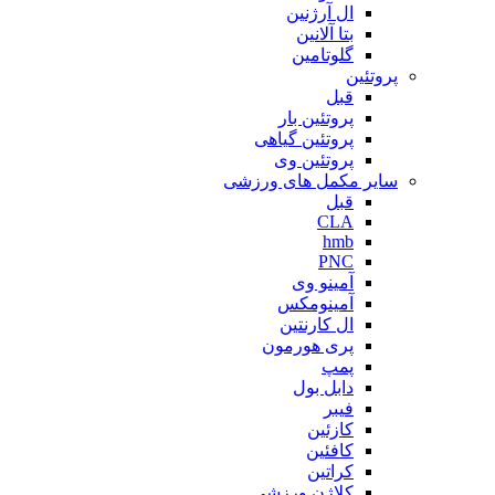
ال آرژنین
بتا آلانین
گلوتامین
پروتئین
قبل
پروتئین بار
پروتئین گیاهی
پروتئین وی
سایر مکمل های ورزشی
قبل
CLA
hmb
PNC
آمینو وی
آمینومکس
ال کارنتین
پری هورمون
پمپ
دابل بول
فیبر
کازئین
کافئین
کراتین
کلاژن ورزشی