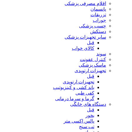
اقلام مصرفی پزشکی
پانسمان
تزریقات
جوراب
چسب پزشکی
دستکش
سایر تجهیزات پزشکی
قبل
کالای خواب
سوند
کنترل عفونت
ماسک پزشکی
تجهیزات ارتوپدی
قبل
تجهیزات ارتوپدی
باند کشی و کینزیوتیپ
کفی طبی
گرما و سرما درمانی
دستگاه های خانگی
قبل
بخور
پالس اکسی متر
تب سنج