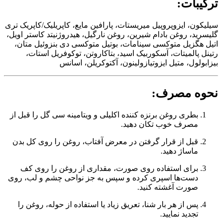
ترکیبات:
سیلیکون، ایزوپروپیل میریستات، پارافین مایع، کاپریلیک/کاپریک تری
گلیسرید، روغن بادام شیرین، روغن نارگیل، هیدروژنیتد کاستر اویل،
اتیل هگزیل متوکسی سینامات، بوتیل متوکسی دی بنزوئیل متان،
رتینل پالمیتات، آسکوربیک اسید، بتاکاروتن، توکوفریل استات،
بیزابولول، متیل ایزوتیازولینون، آکتوکریلن، اسانس
نحوه مصرف:
بطری روغن برنزه کننده اکلیلی و ویتامینه سی گل را قبل از
مصرف خوب تکان دهید.
قبل از قرار گرفتن در معرض آفتاب، روغن را روی کل بدن
ماساژ دهید.
برای استفاده روی صورت، مقداری از روغن را روی کف
دست‌ها اسپری کرده و سپس به جز نواحی چشم و لب، روی
صورت آغشته کنید.
پس از هر بار شنا، تعریق زیاد یا استفاده از حوله، روغن را
تجدید نمایید.