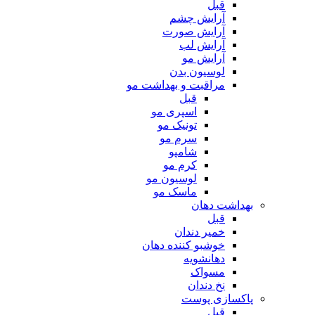
قبل
آرایش چشم
آرایش صورت
آرایش لب
آرایش مو
لوسیون بدن
مراقبت و بهداشت مو
قبل
اسپری مو
تونیک مو
سرم مو
شامپو
کرم مو
لوسیون مو
ماسک مو
بهداشت دهان
قبل
خمیر دندان
خوشبو کننده دهان
دهانشویه
مسواک
نخ دندان
پاکسازی پوست
قبل