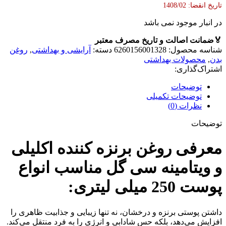
تاریخ انقضا: 1408/02
در انبار موجود نمی باشد
🏅
ضمانت اصالت و تاریخ مصرف معتبر
شناسه محصول:
6260156001328
دسته:
آرایشی و بهداشتی
,
روغن
بدن
,
محصولات بهداشتی
اشتراک‌گذاری:
توضیحات
توضیحات تکمیلی
نظرات (0)
توضیحات
معرفی روغن برنزه کننده اکلیلی
و ویتامینه سی گل مناسب انواع
پوست 250 میلی لیتری:
داشتن پوستی برنزه و درخشان، نه تنها زیبایی و جذابیت ظاهری را
افزایش می‌دهد، بلکه حس شادابی و انرژی را به فرد منتقل می‌کند.