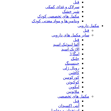
قبل
سرلاک و غذای کمکی
شیر خشک
مکمل های تخصصی کودک
ویتامین‌ها و مواد معدنی کودک
مکمل دارویی
قبل
سایر مکمل های دارویی
قبل
آلفا لیپوئیک اسید
الاژیک اسید
امگا 3
جلبک
جینسینگ
رویال ژلی
کافئین
کورکومین
کوکیوتن
لیکوپن
ملاتونین
مکمل های تخصصی
قبل
آنتی اکسیدان
استخوان و مفاصل