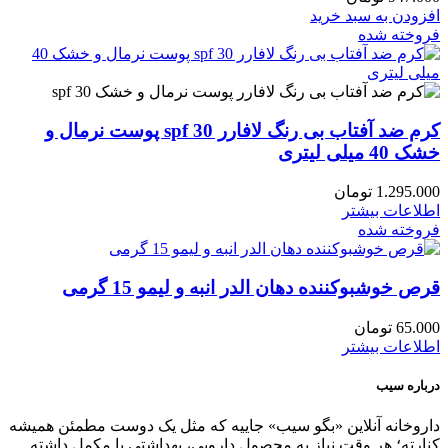
افزودن به سبد خرید
فروخته شده
کرم ضد آفتاب بی رنگ لافارر spf 30 پوست نرمال و
خشک 40 میلی لیتری
1.295.000
تومان
اطلاعات بیشتر
فروخته شده
قرص خوشبوکننده دهان الدر انبه و لیمو 15 گرمی
65.000
تومان
اطلاعات بیشتر
درباره سیب
داروخانه آنلاین «بگو سیب» جاییه که مثل یک دوست مطمئن همیشه
کنارته؛ هر وقت نیاز به محصول دارویی، بهداشتی یا مکمل داشته