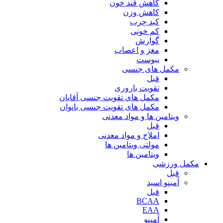
کاهش قند خون
کاهش وزن
کبد چرب
کم خونی
گوارش
مغز و اعصاب
یبوست
مکمل های جنسی
قبل
تقویت باروری
مکمل های تقویت جنسی آقایان
مکمل های تقویت جنسی بانوان
ویتامین ها و مواد معدنی
قبل
املاح و مواد معدنی
مولتی ویتامین ها
ویتامین ها
مکمل ورزشی
قبل
آمینو اسید
قبل
BCAA
EAA
آمینو