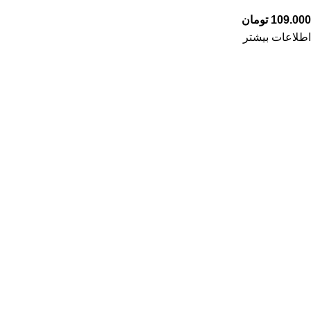
109.000
تومان
اطلاعات بیشتر
درباره سیب
داروخانه آنلاین «بگو سیب» جاییه که مثل یک دوست مطمئن
همیشه کنارته؛ هر وقت نیاز به محصول دارویی، بهداشتی یا مکمل