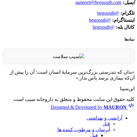
ایمیل:
support@begoosib.com
تلگرام:
@begoosib
اینستاگرام:
@begoosib
کانال بله:
@begoosib
نمادها
«بدان که تندرستی بزرگ‌ترین سرمایهٔ انسان است؛ آن را پیش از
آن‌که بیماری برسد پاس بدار.»
ابن‌سینا
کلیه حقوق این سایت محفوظ و متعلق به داروخانه سیب است
Designed & Developed by
MAURON
آرایشی و بهداشتی
قبل
آبرسان و مرطوب کننده ها
قبل