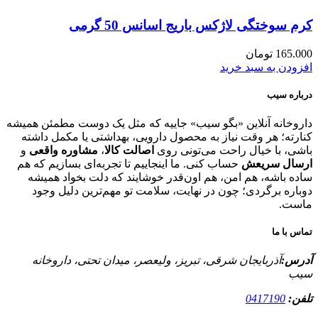
کرم سوختگی لاژکس باریج اسانس 50 گرمی
165.000
تومان
افزودن به سبد خرید
درباره سیب
داروخانه آنلاین «بگو سیب» جاییه که مثل یک دوست مطمئن همیشه
کنارته؛ هر وقت نیاز به محصول دارویی، بهداشتی یا مکمل داشته
باشی، با خیال راحت می‌تونی روی
اصالت کالا
،
مشاوره واقعی
و
ارسال سریعش
حساب کنی. ما اینجاییم تا تجربه‌ای بسازیم که هم
ساده باشه، هم امن، هم اون‌قدر خوشایند که دلت بخواد همیشه
دوباره برگردی؛ چون در نهایت، سلامت تو مهم‌ترین دلیل وجود
ماست.
تماس با ما
آدرس:
آذربایجان شرقی، تبریز، ولیعصر، میدان تحتی، داروخانه
سیب
تلفن:
0417190