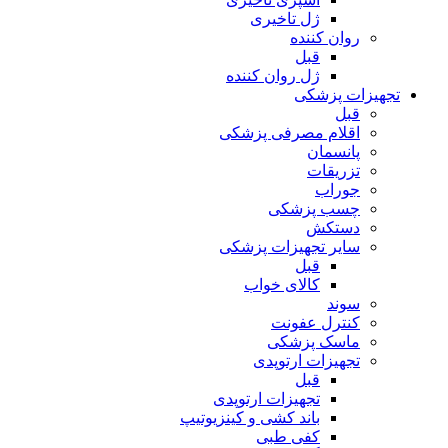
ژل تاخیری
روان کننده
قبل
ژل روان کننده
تجهیزات پزشکی
قبل
اقلام مصرفی پزشکی
پانسمان
تزریقات
جوراب
چسب پزشکی
دستکش
سایر تجهیزات پزشکی
قبل
کالای خواب
سوند
کنترل عفونت
ماسک پزشکی
تجهیزات ارتوپدی
قبل
تجهیزات ارتوپدی
باند کشی و کینزیوتیپ
کفی طبی