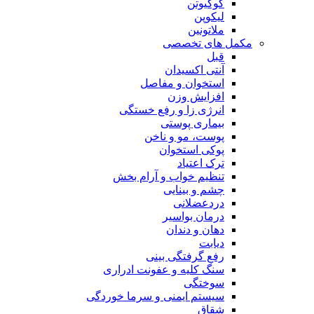
کوکیوتن
لیکوپن
ملاتونین
مکمل های تخصصی
قبل
آنتی اکسیدان
استخوان و مفاصل
افزایش وزن
انرژی زا و رفع خستگی
بیماری پوستی
پوست، مو و ناخن
پوکی استخوان
ترک اعتیاد
تنظیم خواب و آرام بخش
چشم و بینایی
دردعضلانی
درمان بواسیر
دهان و دندان
دیابت
رفع گرفتگی بینی
سنگ کلیه و عفونت ادراری
سوختگی
سیستم ایمنی و سرما خوردگی
شقاق