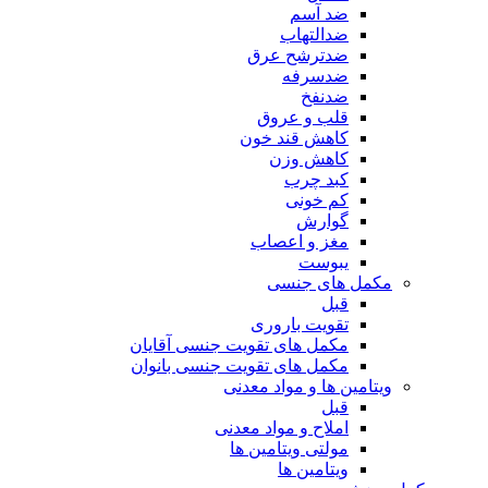
ضد آسم
ضدالتهاب
ضدترشح عرق
ضدسرفه
ضدنفخ
قلب و عروق
کاهش قند خون
کاهش وزن
کبد چرب
کم خونی
گوارش
مغز و اعصاب
یبوست
مکمل های جنسی
قبل
تقویت باروری
مکمل های تقویت جنسی آقایان
مکمل های تقویت جنسی بانوان
ویتامین ها و مواد معدنی
قبل
املاح و مواد معدنی
مولتی ویتامین ها
ویتامین ها