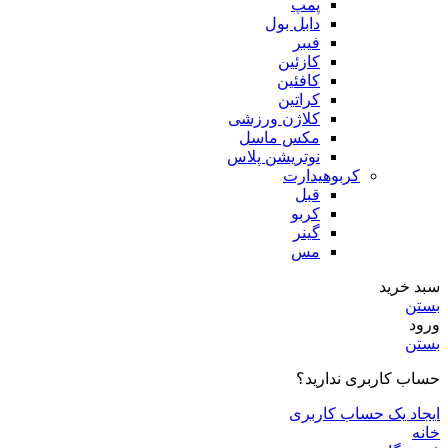
پمپ
دابل بول
فیبر
کازئین
کافئین
کراتین
کلاژن ورزشی
مکس ماسل
نوتریشن پلاس
کربوهیدارت
قبل
کربو
گینر
مس
سبد خرید
بستن
ورود
بستن
حساب کاربری ندارید؟
ایجاد یک حساب کاربری
خانه