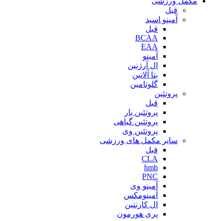
مکمل ورزشی
قبل
آمینو اسید
قبل
BCAA
EAA
آمینو
ال آرژنین
بتا آلانین
گلوتامین
پروتئین
قبل
پروتئین بار
پروتئین گیاهی
پروتئین وی
سایر مکمل های ورزشی
قبل
CLA
hmb
PNC
آمینو وی
آمینومکس
ال کارنتین
پری هورمون