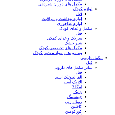
مکمل های دوران شیردهی
لوازم کودک
قبل
لوازم بهداشت و مراقبت
لوازم غذاخوری
مکمل و غذای کودک
قبل
سرلاک و غذای کمکی
شیر خشک
مکمل های تخصصی کودک
ویتامین‌ها و مواد معدنی کودک
مکمل دارویی
قبل
سایر مکمل های دارویی
قبل
آلفا لیپوئیک اسید
الاژیک اسید
امگا 3
جلبک
جینسینگ
رویال ژلی
کافئین
کورکومین