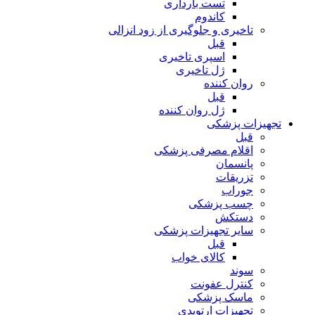
تست بارداری
کاندوم
تاخیری و جلوگیری از زود انزالی
قبل
اسپری تاخیری
ژل تاخیری
روان کننده
قبل
ژل روان کننده
تجهیزات پزشکی
قبل
اقلام مصرفی پزشکی
پانسمان
تزریقات
جوراب
چسب پزشکی
دستکش
سایر تجهیزات پزشکی
قبل
کالای خواب
سوند
کنترل عفونت
ماسک پزشکی
تجهیزات ارتوپدی