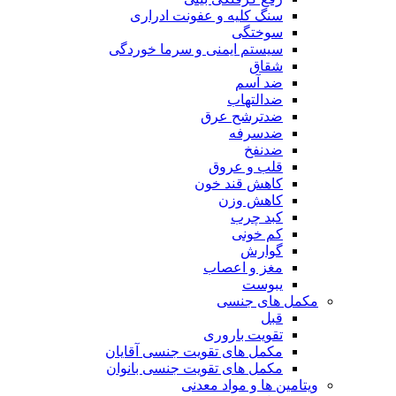
سنگ کلیه و عفونت ادراری
سوختگی
سیستم ایمنی و سرما خوردگی
شقاق
ضد آسم
ضدالتهاب
ضدترشح عرق
ضدسرفه
ضدنفخ
قلب و عروق
کاهش قند خون
کاهش وزن
کبد چرب
کم خونی
گوارش
مغز و اعصاب
یبوست
مکمل های جنسی
قبل
تقویت باروری
مکمل های تقویت جنسی آقایان
مکمل های تقویت جنسی بانوان
ویتامین ها و مواد معدنی