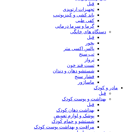
قبل
تجهیزات ارتوپدی
باند کشی و کینزیوتیپ
کفی طبی
گرما و سرما درمانی
دستگاه های خانگی
قبل
بخور
پالس اکسی متر
تب سنج
ترواز
تست قند خون
شستشو دهان و دندان
فشار سنج
ماساژور
مادر و کودک
قبل
بهداشت و پوست کودک
قبل
بهداشت دهان کودک
پوشک و لوازم تعویض
شستشو و حمام کودک
مراقبت و بهداشت پوست کودک