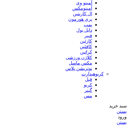
آمینو وی
آمینومکس
ال کارنتین
پری هورمون
پمپ
دابل بول
فیبر
کازئین
کافئین
کراتین
کلاژن ورزشی
مکس ماسل
نوتریشن پلاس
کربوهیدارت
قبل
کربو
گینر
مس
سبد خرید
بستن
ورود
بستن