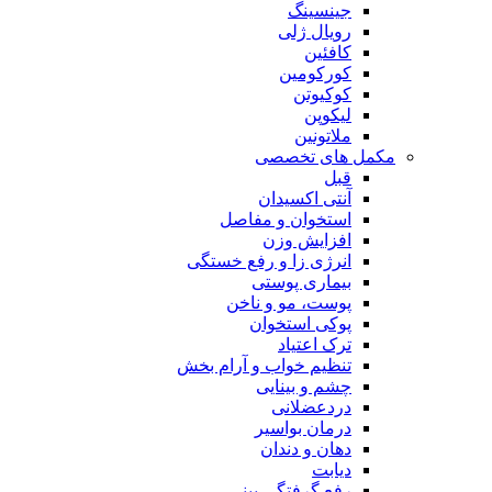
جینسینگ
رویال ژلی
کافئین
کورکومین
کوکیوتن
لیکوپن
ملاتونین
مکمل های تخصصی
قبل
آنتی اکسیدان
استخوان و مفاصل
افزایش وزن
انرژی زا و رفع خستگی
بیماری پوستی
پوست، مو و ناخن
پوکی استخوان
ترک اعتیاد
تنظیم خواب و آرام بخش
چشم و بینایی
دردعضلانی
درمان بواسیر
دهان و دندان
دیابت
رفع گرفتگی بینی