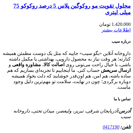
محلول تقویت مو روکوگین پلاس 5 درصد روکوکو 75
میلی لیتری
1.420.000
تومان
اطلاعات بیشتر
درباره سیب
داروخانه آنلاین «بگو سیب» جاییه که مثل یک دوست مطمئن همیشه
کنارته؛ هر وقت نیاز به محصول دارویی، بهداشتی یا مکمل داشته
باشی، با خیال راحت می‌تونی روی
اصالت کالا
،
مشاوره واقعی
و
ارسال سریعش
حساب کنی. ما اینجاییم تا تجربه‌ای بسازیم که هم
ساده باشه، هم امن، هم اون‌قدر خوشایند که دلت بخواد همیشه
دوباره برگردی؛ چون در نهایت، سلامت تو مهم‌ترین دلیل وجود
ماست.
تماس با ما
آدرس:
آذربایجان شرقی، تبریز، ولیعصر، میدان تحتی، داروخانه
سیب
تلفن:
0417190