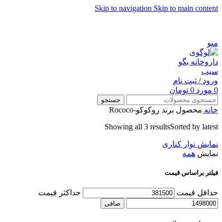
Skip to navigation
Skip to main content
شماره تماس پشتیبانی: 0417190
منو
ورود / ثبت نام
0
مورد
0
تومان
جستجو
خانه
محصول برند
روکوکو-Rococo
Showing all 3 results
Sorted by latest
نمایش نوار کناری
نمایش
همه
فیلتر براساس قیمت
حداقل قیمت
حداكثر قيمت
صافی