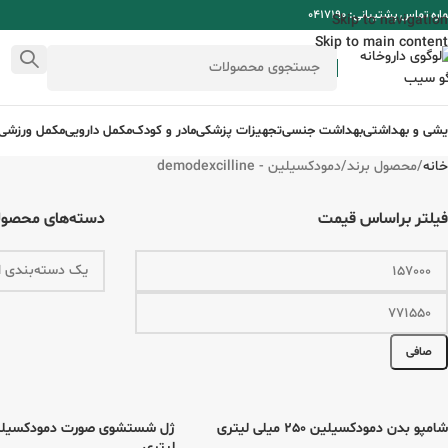
ره تماس پشتیبانی: 0417190
Skip to navigation
Skip to main content
ایشی و بهداشتی
بهداشت جنسی
تجهیزات پزشکی
مادر و کودک
مکمل دارویی
مکمل ورزشی
خانه
محصول برند
دمودکسیلین - demodexcilline
فیلتر براساس قیمت
دسته‌های محصول
صافی
شامپو بدن دمودکسیلین 250 میلی لیتری
لیتری