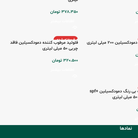
ن
378.350
تومان
ر
اطلاعات بیشتر
فروخته شده
لین 200 میلی لیتری
فلوئید مرطوب کننده دمودکسیلین فاقد
چربی 50 میلی لیتری
ن
320.500
تومان
ر
اطلاعات بیشتر
کرم ضد آفتاب بی رنگ دمودکسیلین +spf
ر
نمادها