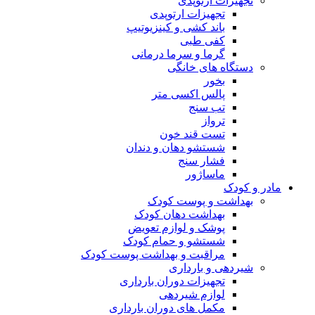
تجهیزات ارتوپدی
تجهیزات ارتوپدی
باند کشی و کینزیوتیپ
کفی طبی
گرما و سرما درمانی
دستگاه های خانگی
بخور
پالس اکسی متر
تب سنج
ترواز
تست قند خون
شستشو دهان و دندان
فشار سنج
ماساژور
مادر و کودک
بهداشت و پوست کودک
بهداشت دهان کودک
پوشک و لوازم تعویض
شستشو و حمام کودک
مراقبت و بهداشت پوست کودک
شیردهی و بارداری
تجهیزات دوران بارداری
لوازم شیردهی
مکمل های دوران بارداری