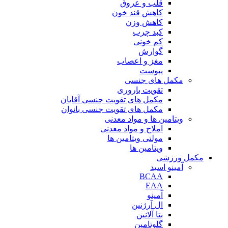
قلب و عروق
کاهش قند خون
کاهش وزن
کبد چرب
کم خونی
گوارش
مغز و اعصاب
یبوست
مکمل های جنسی
تقویت باروری
مکمل های تقویت جنسی آقایان
مکمل های تقویت جنسی بانوان
ویتامین ها و مواد معدنی
املاح و مواد معدنی
مولتی ویتامین ها
ویتامین ها
مکمل ورزشی
آمینو اسید
BCAA
EAA
آمینو
ال آرژنین
بتا آلانین
گلوتامین