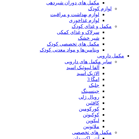
مکمل های دوران شیردهی
لوازم کودک
لوازم بهداشت و مراقبت
لوازم غذاخوری
مکمل و غذای کودک
سرلاک و غذای کمکی
شیر خشک
مکمل های تخصصی کودک
ویتامین‌ها و مواد معدنی کودک
مکمل دارویی
سایر مکمل های دارویی
آلفا لیپوئیک اسید
الاژیک اسید
امگا 3
جلبک
جینسینگ
رویال ژلی
کافئین
کورکومین
کوکیوتن
لیکوپن
ملاتونین
مکمل های تخصصی
آنتی اکسیدان