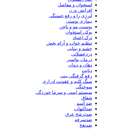
استخوان و مفاصل
افزایش وزن
انرژی زا و رفع خستگی
بیماری پوستی
پوست، مو و ناخن
پوکی استخوان
ترک اعتیاد
تنظیم خواب و آرام بخش
چشم و بینایی
دردعضلانی
درمان بواسیر
دهان و دندان
دیابت
رفع گرفتگی بینی
سنگ کلیه و عفونت ادراری
سوختگی
سیستم ایمنی و سرما خوردگی
شقاق
ضد آسم
ضدالتهاب
ضدترشح عرق
ضدسرفه
ضدنفخ