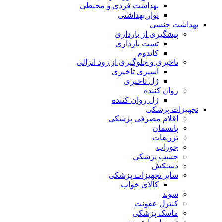
بهداشت فردی و محیطی
نوار بهداشتی
بهداشت جنسی
پیشگیری از بارداری
تست بارداری
کاندوم
تاخیری و جلوگیری از زود انزالی
اسپری تاخیری
ژل تاخیری
روان کننده
ژل روان کننده
تجهیزات پزشکی
اقلام مصرفی پزشکی
پانسمان
تزریقات
جوراب
چسب پزشکی
دستکش
سایر تجهیزات پزشکی
کالای خواب
سوند
کنترل عفونت
ماسک پزشکی