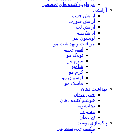
مرطوب کننده های تخصصی
آرایشی
آرایش چشم
آرایش صورت
آرایش لب
آرایش مو
لوسیون بدن
مراقبت و بهداشت مو
اسپری مو
تونیک مو
سرم مو
شامپو
کرم مو
لوسیون مو
ماسک مو
بهداشت دهان
خمیر دندان
خوشبو کننده دهان
دهانشویه
مسواک
نخ دندان
پاکسازی پوست
پاکسازی پوست بدن