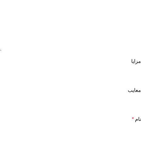
مزایا
معایب
نام
*