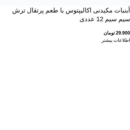
آبنبات مکیدنی اکالیپتوس با طعم پرتقال ترش
سیم سیم 12 عددی
29.900
تومان
اطلاعات بیشتر
درباره سیب
داروخانه آنلاین «بگو سیب» جاییه که مثل یک دوست مطمئن همیشه
کنارته؛ هر وقت نیاز به محصول دارویی، بهداشتی یا مکمل داشته
باشی، با خیال راحت می‌تونی روی
اصالت کالا
،
مشاوره واقعی
و
ارسال سریعش
حساب کنی. ما اینجاییم تا تجربه‌ای بسازیم که هم
ساده باشه، هم امن، هم اون‌قدر خوشایند که دلت بخواد همیشه دوباره
برگردی؛ چون در نهایت، سلامت تو مهم‌ترین دلیل وجود ماست.
تماس با ما
آدرس:
آذربایجان شرقی، تبریز، ولیعصر، میدان تحتی، داروخانه