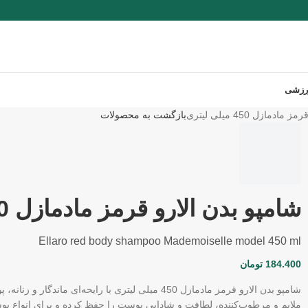
رزشی
دمازل 450 میلی لیتری
بازگشت به محصولات
شامپو بدن الارو قرمز مادمازل 450 میلی لیتری
Ellaro red body shampoo Mademoiselle model 450 ml
184.400
تومان
شامپو بدن الارو قرمز مادمازل 450 میلی لیتری با رایح
ملایم و مرطوب‌کننده، لطافت و شادابی پوست را حفظ کرده و برای انواع 