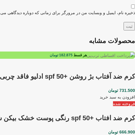
ذخیره نام، ایمیل و وبسایت من در مرورگر برای زمانی که دوباره دیدگاهی می‌
محصولات مشابه
هر قسط
182.875
تومان
کرم ضد آفتاب بژ روشن +spf 50 ادلیو فاقد چربی 50 میلی لیتری
731.500
تومان
افزودن به سبد خرید
فروخته شده
کرم ضد افتاب +spf 50 رنگی پوست خشک بیکن شماره+2 50 میلی لیتری
666.900
تومان