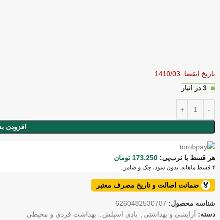
تاریخ انقضا: 1410/03
3 در انبار
افزودن به
هر قسط با ترب‌پی:
173.250
تومان
۴ قسط ماهانه. بدون سود، چک و ضامن.
🏅
ضمانت اصالت و تاریخ مصرف معتبر
شناسه محصول:
6260482530707
دسته:
آرایشی و بهداشتی
,
بادی اسپلش
,
بهداشت فردی و محیطی