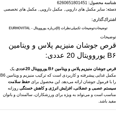
شناسه محصول:
6260651801451
دسته:
سایر مکمل های دارویی
,
مکمل دارویی
,
مکمل های تخصصی
اشتراک‌گذاری:
توضیحات
توضیحات تکمیلی
نظرات (0)
درباره یوروویتال - EURHOVITAL
توضیحات
قرص جوشان منیزیم پلاس و ویتامین
B۶ یوروویتال 20 عددی:
قرص جوشان منیزیم پلاس و ویتامین B۶ یوروویتال 20عددی
یک
مکمل غذایی پیشرفته و کاربردی است که ترکیب منیزیم و ویتامین B6
را با فرمول جوشان ارائه می‌دهد. این محصول برای
حفظ سلامت
سیستم عصبی و عضلانی، افزایش انرژی و کاهش خستگی
روزانه
مناسب است و می‌تواند به ویژه برای ورزشکاران، سالمندان و بانوان
مفید باشد.