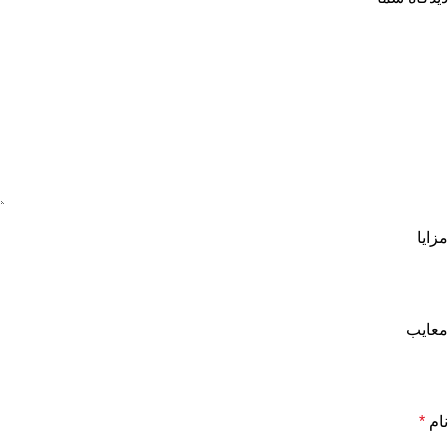
مزایا
معایب
نام
*