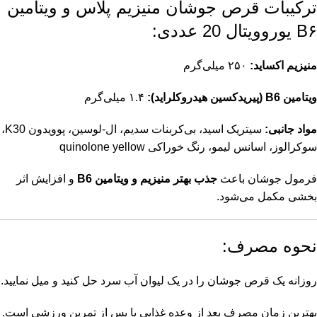
ترکیبات قرص جوشان منیزیم پلاس و ویتامین
B۶ یوروویتال 20 عددی:
منیزیم اکساید:
۲۵۰ میلی‌گرم
ویتامین B6 (پیریدکسین هیدروکلراید):
۱.۴ میلی‌گرم
مواد جانبی:
سیتریک اسید، بی‌کربنات سدیم، ال-لوسین، پوویدون K30،
سوکرالوز، اسانس لیمو، رنگ خوراکی quinolone yellow
فرمول جوشان باعث
جذب بهتر منیزیم و ویتامین B6
و افزایش اثر
بخشی مکمل می‌شود.
نحوه مصرف:
روزانه یک قرص جوشان را در یک لیوان آب سرد حل کنید و میل نمایید.
بهترین زمان مصرف بعد از وعده غذایی یا پس از تمرین ورزشی است.