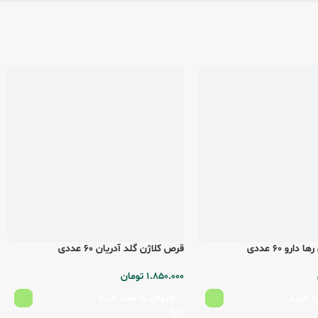
رو 60 عددی
قرص کلاژن گلد آدریان 60 عددی
1.850.000
تومان
د خرید
افزودن به سبد خرید