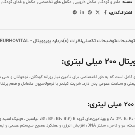
دسته:
مادر و کودک
,
مکمل دارویی
,
مکمل های تخصصی
,
مکمل و غذای کودک
,
اشتراک‌گذاری:
توضیحات
توضیحات تکمیلی
نظرات (0)
درباره یوروویتال - EURHOVITAL
لیتری:
 سلامت عمومی بدن دارد. شربت کیندر با فرمولاسیون متعادل و طعم پرتقالی دل
شربت کیندر یوروویتال حاوی ویتامین‌های محلول در آب و چر
 عملکرد صحیح سیستم عصبی و ایمنی.