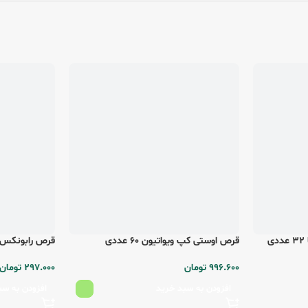
قرص اوستی کپ ویواتیون 60 عددی
قرص رابونکس رها دا
996.600
تومان
297.000
تومان
افزودن به سبد خرید
افزودن به سب