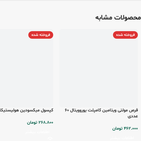
محصولات مشابه
فروخته شده
فروخته شده
قرص مولتی ویتامین کامپلت یوروویتال 60
کپسول میکسودین هولیستیکا 32 عددی
عددی
268.800
تومان
462.000
تومان
اطلاعات بیشتر
اطلاعات بیشتر