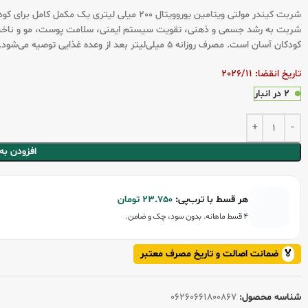
شربت به رشد جسمی و ذهنی، تقویت سیستم ایمنی، سلامت پوست، مو و ناخن و 
کودکان آسان است. مصرف روزانه ۵ میلی‌لیتر بعد از وعده غذایی توصیه می‌شود.
تاریخ انقضا: 2026/11
2 در انبار
افزودن به
هر قسط با ترب‌پی:
23.750
تومان
۴ قسط ماهانه. بدون سود، چک و ضامن.
🏅
ضمانت اصالت و تاریخ مصرف معتبر
شناسه محصول:
06260661800867