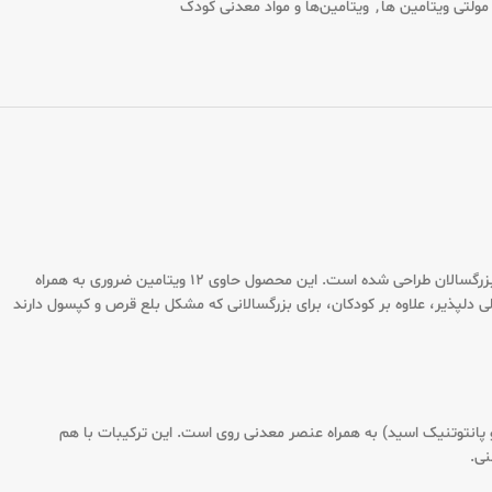
مولتی ویتامین ها
,
ویتامین‌ها و مواد معدنی کودک
شربت کیندر مولتی ویتامین یوروویتال 200 میلی لیتری یک مکمل تغذیه‌ای جامع و کامل است که به طور اختصاصی برای تأمین نیاز روزانه کودکان، نوجوانان و حتی بزرگسالان طراحی شده است. این محصول حاوی 12 ویتامین ضروری به همراه
پذیر، علاوه بر کودکان، برای بزرگسالانی که مشکل بلع قرص و کپسول دارند
بی شامل ویتامین A، D3، E، K، C و ویتامین‌های گروه B (B1، B2، B6، B12، نیاسین، فولیک اسید و پانتوتنیک اسید) به همراه عنصر معدنی روی است. این ترکیبات با هم