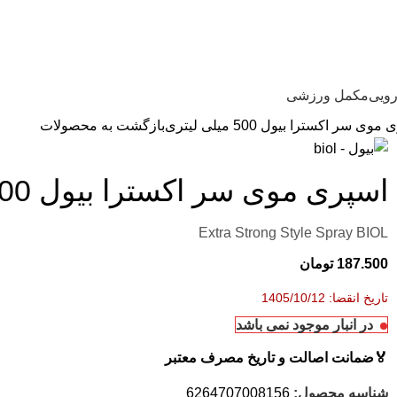
رویی
مکمل ورزشی
وی سر اكسترا بیول 500 میلی لیتری
بازگشت به محصولات
اسپری موی سر اكسترا بیول 500 میلی لیتری
Extra Strong Style Spray BIOL
187.500
تومان
تاریخ انقضا: 1405/10/12
در انبار موجود نمی باشد
🏅
ضمانت اصالت و تاریخ مصرف معتبر
شناسه محصول:
6264707008156