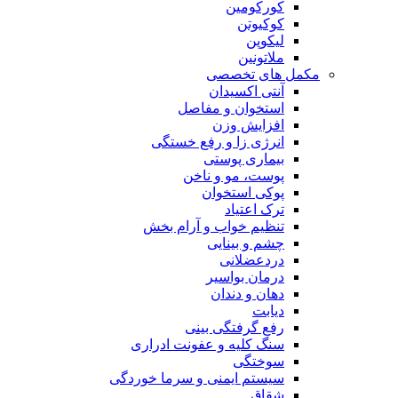
کورکومین
کوکیوتن
لیکوپن
ملاتونین
مکمل های تخصصی
آنتی اکسیدان
استخوان و مفاصل
افزایش وزن
انرژی زا و رفع خستگی
بیماری پوستی
پوست، مو و ناخن
پوکی استخوان
ترک اعتیاد
تنظیم خواب و آرام بخش
چشم و بینایی
دردعضلانی
درمان بواسیر
دهان و دندان
دیابت
رفع گرفتگی بینی
سنگ کلیه و عفونت ادراری
سوختگی
سیستم ایمنی و سرما خوردگی
شقاق