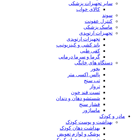
سایر تجهیزات پزشکی
کالای خواب
سوند
کنترل عفونت
ماسک پزشکی
تجهیزات ارتوپدی
تجهیزات ارتوپدی
باند کشی و کینزیوتیپ
کفی طبی
گرما و سرما درمانی
دستگاه های خانگی
بخور
پالس اکسی متر
تب سنج
ترواز
تست قند خون
شستشو دهان و دندان
فشار سنج
ماساژور
مادر و کودک
بهداشت و پوست کودک
بهداشت دهان کودک
پوشک و لوازم تعویض
شستشو و حمام کودک