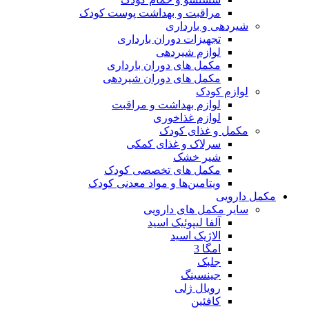
مراقبت و بهداشت پوست کودک
شیردهی و بارداری
تجهیزات دوران بارداری
لوازم شیردهی
مکمل های دوران بارداری
مکمل های دوران شیردهی
لوازم کودک
لوازم بهداشت و مراقبت
لوازم غذاخوری
مکمل و غذای کودک
سرلاک و غذای کمکی
شیر خشک
مکمل های تخصصی کودک
ویتامین‌ها و مواد معدنی کودک
مکمل دارویی
سایر مکمل های دارویی
آلفا لیپوئیک اسید
الاژیک اسید
امگا 3
جلبک
جینسینگ
رویال ژلی
کافئین