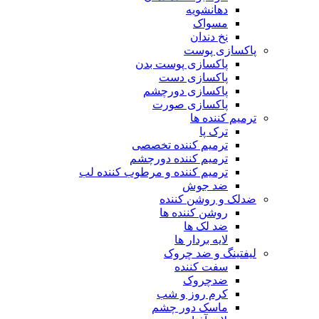
دهانشویه
مسواک
نخ دندان
پاکسازی پوست
پاکسازی پوست بدن
پاکسازی دست
پاکسازی دورچشم
پاکسازی صورت
ترمیم کننده ها
ترک پا
ترمیم کننده تخصصی
ترمیم کننده دورچشم
ترمیم کننده و مرطوب کننده لب
ضد جوش
ضدلک و روشن کننده
روشن کننده ها
ضد لک ها
لایه بردار ها
لیفتینگ و ضد چروک
سفت کننده
ضدچروک
کرم روز و شب
ماسک دور چشم