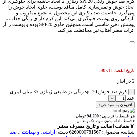
کرم ضد جوش رنگی SPF20 ژیناژن با ایجاد حاشیه برای جلوگیری از
ایجاد جوش و تمیزسازی کامل منافذ پوست، جلوی ایجاد جوش را
می‌گیرد. خاصیت ضد باکتری این محصول به تجمع میکروب و
آلودگی روی پوست جلوگیری می‌کند. این کرم دارای رنگی جذاب و
پوشش دهی مناسبی است. همچنین حاوی SPF20 بوده و پوست را از
اثرات مضر آفتاب نیز محافظت می‌کند.
تاریخ انقضا: 1407/11
2 در انبار
کرم ضد جوش spf 20 رنگی بژ طبیعی ژیناژن 35 میلی لیتری
عدد
افزودن به سبد خرید
هر قسط با ترب‌پی:
94.200
تومان
۴ قسط ماهانه. بدون سود، چک و ضامن.
🏅
ضمانت اصالت و تاریخ مصرف معتبر
شناسه محصول:
6260000781567
دسته:
آرایشی و بهداشتی
,
ضد