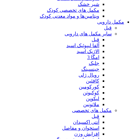
شیر خشک
مکمل های تخصصی کودک
ویتامین‌ها و مواد معدنی کودک
مکمل دارویی
قبل
سایر مکمل های دارویی
قبل
آلفا لیپوئیک اسید
الاژیک اسید
امگا 3
جلبک
جینسینگ
رویال ژلی
کافئین
کورکومین
کوکیوتن
لیکوپن
ملاتونین
مکمل های تخصصی
قبل
آنتی اکسیدان
استخوان و مفاصل
افزایش وزن