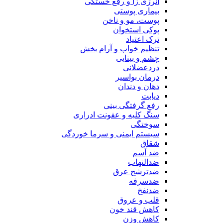
انرژی زا و رفع خستگی
بیماری پوستی
پوست، مو و ناخن
پوکی استخوان
ترک اعتیاد
تنظیم خواب و آرام بخش
چشم و بینایی
دردعضلانی
درمان بواسیر
دهان و دندان
دیابت
رفع گرفتگی بینی
سنگ کلیه و عفونت ادراری
سوختگی
سیستم ایمنی و سرما خوردگی
شقاق
ضد آسم
ضدالتهاب
ضدترشح عرق
ضدسرفه
ضدنفخ
قلب و عروق
کاهش قند خون
کاهش وزن