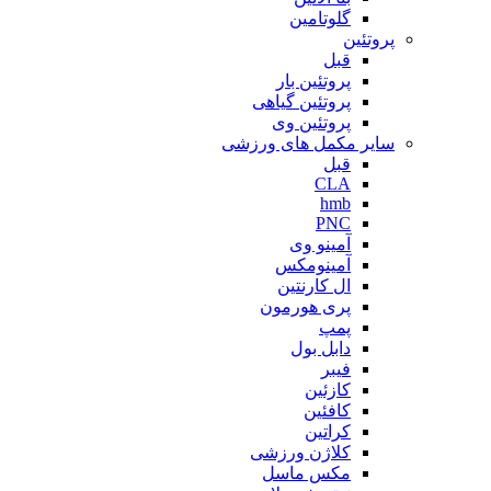
گلوتامین
پروتئین
قبل
پروتئین بار
پروتئین گیاهی
پروتئین وی
سایر مکمل های ورزشی
قبل
CLA
hmb
PNC
آمینو وی
آمینومکس
ال کارنتین
پری هورمون
پمپ
دابل بول
فیبر
کازئین
کافئین
کراتین
کلاژن ورزشی
مکس ماسل