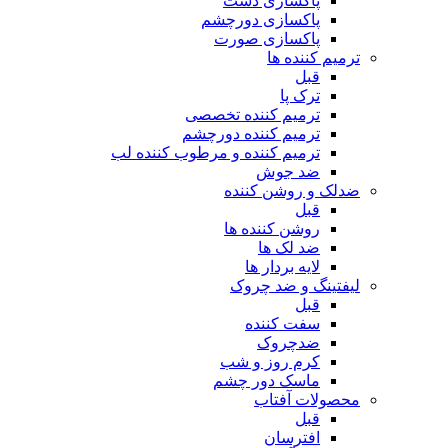
پاکسازی دست
پاکسازی دورچشم
پاکسازی صورت
ترمیم کننده ها
قبل
ترک پا
ترمیم کننده تخصصی
ترمیم کننده دورچشم
ترمیم کننده و مرطوب کننده لب
ضد جوش
ضدلک و روشن کننده
قبل
روشن کننده ها
ضد لک ها
لایه بردار ها
لیفتینگ و ضد چروک
قبل
سفت کننده
ضدچروک
کرم روز و شب
ماسک دور چشم
محصولات آفتاب
قبل
افترسان