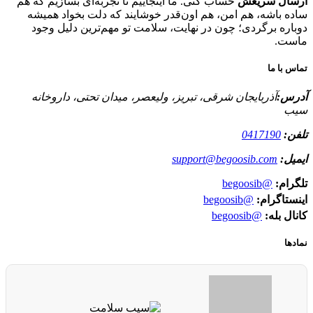
ارسال سریعش
حساب کنی. ما اینجاییم تا تجربه‌ای بسازیم که هم
ساده باشه، هم امن، هم اون‌قدر خوشایند که دلت بخواد همیشه
دوباره برگردی؛ چون در نهایت، سلامت تو مهم‌ترین دلیل وجود
ماست.
تماس با ما
آدرس:
آذربایجان شرقی، تبریز، ولیعصر، میدان تحتی، داروخانه
سیب
تلفن:
0417190
ایمیل:
support@begoosib.com
تلگرام:
@begoosib
اینستاگرام:
@begoosib
کانال بله:
@begoosib
نمادها