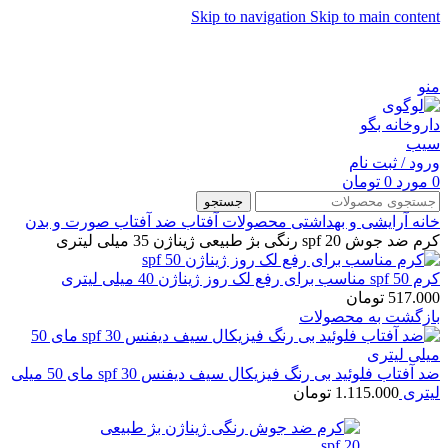
Skip to navigation
Skip to main content
شماره تماس پشتیبانی: 0417190
منو
ورود / ثبت نام
0
مورد
0
تومان
جستجو
خانه
آرایشی و بهداشتی
محصولات آفتاب
ضد آفتاب صورت و بدن
کرم ضد جوش spf 20 رنگی بژ طبیعی ژیناژن 35 میلی لیتری
کرم spf 50 مناسب برای رفع لک روز ژیناژن 40 میلی لیتری
517.000
تومان
بازگشت به محصولات
ضد آفتاب فلوئید بی رنگ فیزیکال سیف دیفنس spf 30 مای 50 میلی
لیتری
1.115.000
تومان