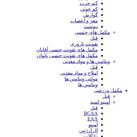
کبد چرب
کم خونی
گوارش
مغز و اعصاب
یبوست
مکمل های جنسی
قبل
تقویت باروری
مکمل های تقویت جنسی آقایان
مکمل های تقویت جنسی بانوان
ویتامین ها و مواد معدنی
قبل
املاح و مواد معدنی
مولتی ویتامین ها
ویتامین ها
مکمل ورزشی
قبل
آمینو اسید
قبل
BCAA
EAA
آمینو
ال آرژنین
بتا آلانین