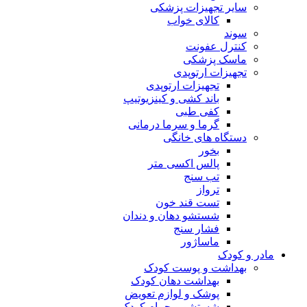
سایر تجهیزات پزشکی
کالای خواب
سوند
کنترل عفونت
ماسک پزشکی
تجهیزات ارتوپدی
تجهیزات ارتوپدی
باند کشی و کینزیوتیپ
کفی طبی
گرما و سرما درمانی
دستگاه های خانگی
بخور
پالس اکسی متر
تب سنج
ترواز
تست قند خون
شستشو دهان و دندان
فشار سنج
ماساژور
مادر و کودک
بهداشت و پوست کودک
بهداشت دهان کودک
پوشک و لوازم تعویض
شستشو و حمام کودک