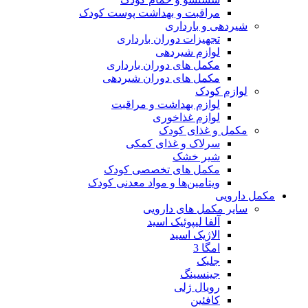
مراقبت و بهداشت پوست کودک
شیردهی و بارداری
تجهیزات دوران بارداری
لوازم شیردهی
مکمل های دوران بارداری
مکمل های دوران شیردهی
لوازم کودک
لوازم بهداشت و مراقبت
لوازم غذاخوری
مکمل و غذای کودک
سرلاک و غذای کمکی
شیر خشک
مکمل های تخصصی کودک
ویتامین‌ها و مواد معدنی کودک
مکمل دارویی
سایر مکمل های دارویی
آلفا لیپوئیک اسید
الاژیک اسید
امگا 3
جلبک
جینسینگ
رویال ژلی
کافئین