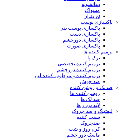
دهانشویه
مسواک
نخ دندان
پاکسازی پوست
پاکسازی پوست بدن
پاکسازی دست
پاکسازی دورچشم
پاکسازی صورت
ترمیم کننده ها
ترک پا
ترمیم کننده تخصصی
ترمیم کننده دورچشم
ترمیم کننده و مرطوب کننده لب
ضد جوش
ضدلک و روشن کننده
روشن کننده ها
ضد لک ها
لایه بردار ها
لیفتینگ و ضد چروک
سفت کننده
ضدچروک
کرم روز و شب
ماسک دور چشم