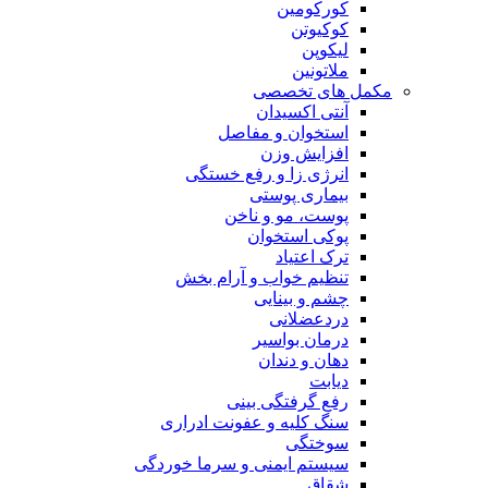
کورکومین
کوکیوتن
لیکوپن
ملاتونین
مکمل های تخصصی
آنتی اکسیدان
استخوان و مفاصل
افزایش وزن
انرژی زا و رفع خستگی
بیماری پوستی
پوست، مو و ناخن
پوکی استخوان
ترک اعتیاد
تنظیم خواب و آرام بخش
چشم و بینایی
دردعضلانی
درمان بواسیر
دهان و دندان
دیابت
رفع گرفتگی بینی
سنگ کلیه و عفونت ادراری
سوختگی
سیستم ایمنی و سرما خوردگی
شقاق