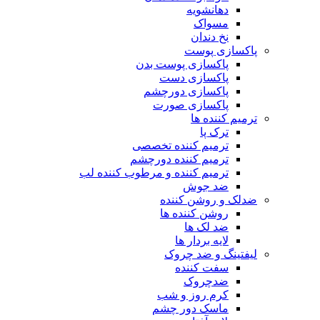
دهانشویه
مسواک
نخ دندان
پاکسازی پوست
پاکسازی پوست بدن
پاکسازی دست
پاکسازی دورچشم
پاکسازی صورت
ترمیم کننده ها
ترک پا
ترمیم کننده تخصصی
ترمیم کننده دورچشم
ترمیم کننده و مرطوب کننده لب
ضد جوش
ضدلک و روشن کننده
روشن کننده ها
ضد لک ها
لایه بردار ها
لیفتینگ و ضد چروک
سفت کننده
ضدچروک
کرم روز و شب
ماسک دور چشم