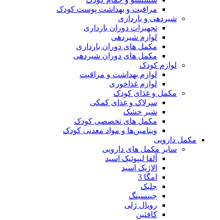
مراقبت و بهداشت پوست کودک
شیردهی و بارداری
تجهیزات دوران بارداری
لوازم شیردهی
مکمل های دوران بارداری
مکمل های دوران شیردهی
لوازم کودک
لوازم بهداشت و مراقبت
لوازم غذاخوری
مکمل و غذای کودک
سرلاک و غذای کمکی
شیر خشک
مکمل های تخصصی کودک
ویتامین‌ها و مواد معدنی کودک
مکمل دارویی
سایر مکمل های دارویی
آلفا لیپوئیک اسید
الاژیک اسید
امگا 3
جلبک
جینسینگ
رویال ژلی
کافئین