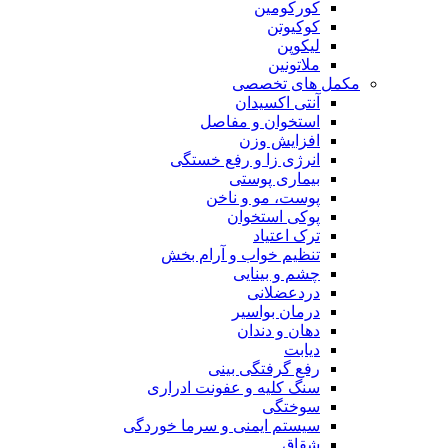
کورکومین
کوکیوتن
لیکوپن
ملاتونین
مکمل های تخصصی
آنتی اکسیدان
استخوان و مفاصل
افزایش وزن
انرژی زا و رفع خستگی
بیماری پوستی
پوست، مو و ناخن
پوکی استخوان
ترک اعتیاد
تنظیم خواب و آرام بخش
چشم و بینایی
دردعضلانی
درمان بواسیر
دهان و دندان
دیابت
رفع گرفتگی بینی
سنگ کلیه و عفونت ادراری
سوختگی
سیستم ایمنی و سرما خوردگی
شقاق