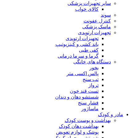
سایر تجهیزات پزشکی
کالای خواب
سوند
کنترل عفونت
ماسک پزشکی
تجهیزات ارتوپدی
تجهیزات ارتوپدی
باند کشی و کینزیوتیپ
کفی طبی
گرما و سرما درمانی
دستگاه های خانگی
بخور
پالس اکسی متر
تب سنج
ترواز
تست قند خون
شستشو دهان و دندان
فشار سنج
ماساژور
مادر و کودک
بهداشت و پوست کودک
بهداشت دهان کودک
پوشک و لوازم تعویض
شستشو و حمام کودک