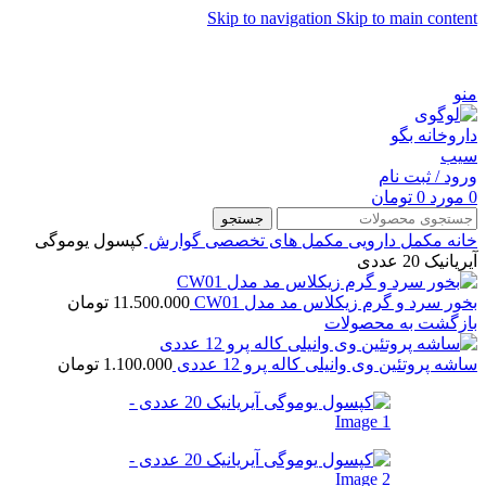
Skip to navigation
Skip to main content
شماره تماس پشتیبانی: 0417190
منو
ورود / ثبت نام
0
مورد
0
تومان
جستجو
خانه
مکمل دارویی
مکمل های تخصصی
گوارش
کپسول یوموگی
آیریانیک 20 عددی
بخور سرد و گرم زیکلاس مد مدل CW01
11.500.000
تومان
بازگشت به محصولات
ساشه پروتئین وی وانیلی کاله پرو 12 عددی
1.100.000
تومان