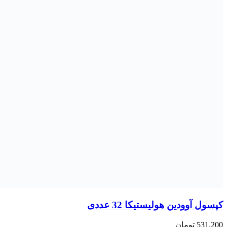
کاندوم
تاخیری و جلوگیری از زود انزالی
قبل
اسپری تاخیری
ژل تاخیری
روان کننده
قبل
ژل روان کننده
تجهیزات پزشکی
قبل
اقلام مصرفی پزشکی
پانسمان
تزریقات
جوراب
چسب پزشکی
دستکش
سایر تجهیزات پزشکی
قبل
کالای خواب
سوند
کنترل عفونت
ماسک پزشکی
تجهیزات ارتوپدی
قبل