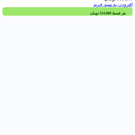
تجهیزات ارتوپدی
باند کشی و کینزیوتیپ
کفی طبی
گرما و سرما درمانی
دستگاه های خانگی
قبل
بخور
پالس اکسی متر
تب سنج
ترواز
تست قند خون
شستشو دهان و دندان
فشار سنج
ماساژور
مادر و کودک
قبل
بهداشت و پوست کودک
قبل
بهداشت دهان کودک
پوشک و لوازم تعویض
شستشو و حمام کودک
مراقبت و بهداشت پوست کودک
شیردهی و بارداری