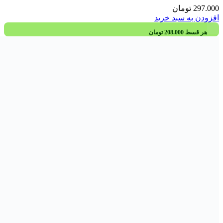
کپسول ماکاویت اف یوروویتال 60 عددی
185.000
تومان
افزودن به سبد خرید
درباره سیب
داروخانه آنلاین «بگو سیب» جاییه که مثل یک دوست مطمئن همیشه
کنارته؛ هر وقت نیاز به محصول دارویی، بهداشتی یا مکمل داشته
باشی، با خیال راحت می‌تونی روی
اصالت کالا
،
مشاوره واقعی
و
ارسال سریعش
حساب کنی. ما اینجاییم تا تجربه‌ای بسازیم که هم
ساده باشه، هم امن، هم اون‌قدر خوشایند که دلت بخواد همیشه
دوباره برگردی؛ چون در نهایت، سلامت تو مهم‌ترین دلیل وجود
ماست.
تماس با ما
آدرس:
آذربایجان شرقی، تبریز، ولیعصر، میدان تحتی، داروخانه
سیب
تلفن:
0417190