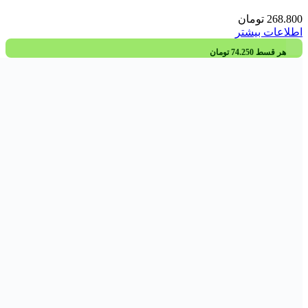
268.800
تومان
اطلاعات بیشتر
هر قسط
74.250
تومان
قرص رابونکس رها دارو 60 عددی
297.000
تومان
افزودن به سبد خرید
هر قسط
208.000
تومان
کپسول پاورفیت هولیستیکا 32 عددی
832.000
تومان
افزودن به سبد خرید
هر قسط
132.800
تومان