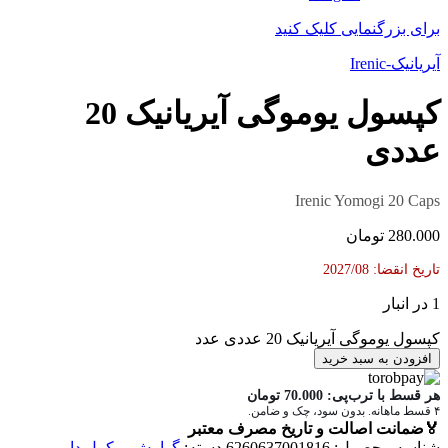
برای بزرگنمایی کلیک کنید
آیریانیک-Irenic
کپسول یوموگی آیریانیک 20
عددی
Irenic Yomogi 20 Caps
280.000
تومان
تاریخ انقضا: 2027/08
1 در انبار
کپسول یوموگی آیریانیک 20 عددی عدد
افزودن به سبد خرید
هر قسط با ترب‌پی:
70.000
تومان
۴ قسط ماهانه. بدون سود، چک و ضامن.
🏅
ضمانت اصالت و تاریخ مصرف معتبر
شناسه محصول:
6260637001816
دسته:
گوارش
,
مکمل دارویی
,