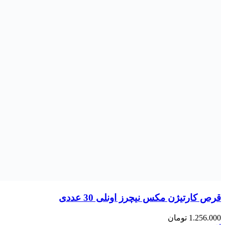
رویال ژلی
کافئین
کورکومین
کوکیوتن
لیکوپن
ملاتونین
مکمل های تخصصی
قبل
آنتی اکسیدان
استخوان و مفاصل
افزایش وزن
انرژی زا و رفع خستگی
بیماری پوستی
پوست، مو و ناخن
پوکی استخوان
ترک اعتیاد
تنظیم خواب و آرام بخش
چشم و بینایی
دردعضلانی
درمان بواسیر
دهان و دندان
دیابت
رفع گرفتگی بینی