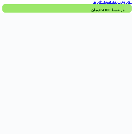
سنگ کلیه و عفونت ادراری
سوختگی
سیستم ایمنی و سرما خوردگی
شقاق
ضد آسم
ضدالتهاب
ضدترشح عرق
ضدسرفه
ضدنفخ
قلب و عروق
کاهش قند خون
کاهش وزن
کبد چرب
کم خونی
گوارش
مغز و اعصاب
یبوست
مکمل های جنسی
قبل
تقویت باروری
مکمل های تقویت جنسی آقایان
مکمل های تقویت جنسی بانوان
ویتامین ها و مواد معدنی
قبل