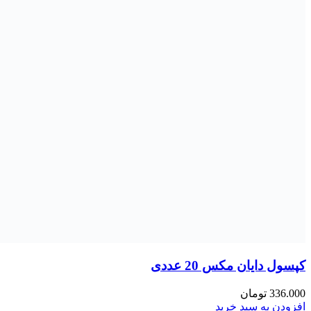
آمینومکس
ال کارنتین
پری هورمون
پمپ
دابل بول
فیبر
کازئین
کافئین
کراتین
کلاژن ورزشی
مکس ماسل
نوتریشن پلاس
کربوهیدارت
قبل
کربو
گینر
مس
سبد خرید
بستن
ورود
بستن
حساب کاربری ندارید؟