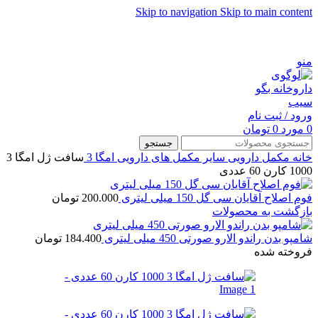
Skip to navigation
Skip to main content
شماره تماس پشتیبانی: 0417190
منو
ورود / ثبت نام
0
مورد
0
تومان
جستجو
خانه
مکمل دارویی
سایر مکمل های دارویی
امگا 3
سافت ژل امگا 3
1000 کارن 60 عددی
فوم اصلاح آقایان سی گل 150 میلی لیتری
200.000
تومان
بازگشت به محصولات
شامپو بدن راندو الارو صورتی 450 میلی لیتری
184.400
تومان
فروخته شده