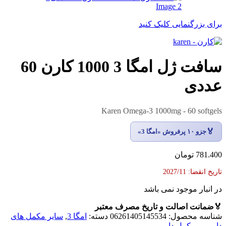
برای بزرگنمایی کلیک کنید
سافت ژل امگا 3 1000 کارن 60
عددی
Karen Omega-3 1000mg - 60 softgels
🏅
جزو ۱۰ پرفروش «امگا 3»
781.400
تومان
تاریخ انقضا: 2027/11
در انبار موجود نمی باشد
🏅
ضمانت اصالت و تاریخ مصرف معتبر
شناسه محصول:
06261405145534
دسته:
امگا 3
,
سایر مکمل های
دارویی
,
مکمل دارویی