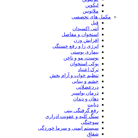
لیکوپن
ملاتونین
مکمل های تخصصی
قبل
آنتی اکسیدان
استخوان و مفاصل
افزایش وزن
انرژی زا و رفع خستگی
بیماری پوستی
پوست، مو و ناخن
پوکی استخوان
ترک اعتیاد
تنظیم خواب و آرام بخش
چشم و بینایی
دردعضلانی
درمان بواسیر
دهان و دندان
دیابت
رفع گرفتگی بینی
سنگ کلیه و عفونت ادراری
سوختگی
سیستم ایمنی و سرما خوردگی
شقاق