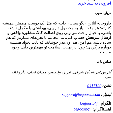
افزودن به سبد خرید
درباره سیب
داروخانه آنلاین «بگو سیب» جاییه که مثل یک دوست مطمئن همیشه
کنارته؛ هر وقت نیاز به محصول دارویی، بهداشتی یا مکمل داشته
باشی، با خیال راحت می‌تونی روی
اصالت کالا
،
مشاوره واقعی
و
ارسال سریعش
حساب کنی. ما اینجاییم تا تجربه‌ای بسازیم که هم
ساده باشه، هم امن، هم اون‌قدر خوشایند که دلت بخواد همیشه
دوباره برگردی؛ چون در نهایت، سلامت تو مهم‌ترین دلیل وجود
ماست.
تماس با ما
آدرس:
آذربایجان شرقی، تبریز، ولیعصر، میدان تحتی، داروخانه
سیب
تلفن:
0417190
ایمیل:
support@begoosib.com
تلگرام:
@begoosib
اینستاگرام:
@begoosib