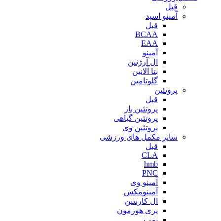
قبل
آمینو اسید
قبل
BCAA
EAA
آمینو
ال آرژنین
بتا آلانین
گلوتامین
پروتئین
قبل
پروتئین بار
پروتئین گیاهی
پروتئین وی
سایر مکمل های ورزشی
قبل
CLA
hmb
PNC
آمینو وی
آمینومکس
ال کارنتین
پری هورمون
پمپ