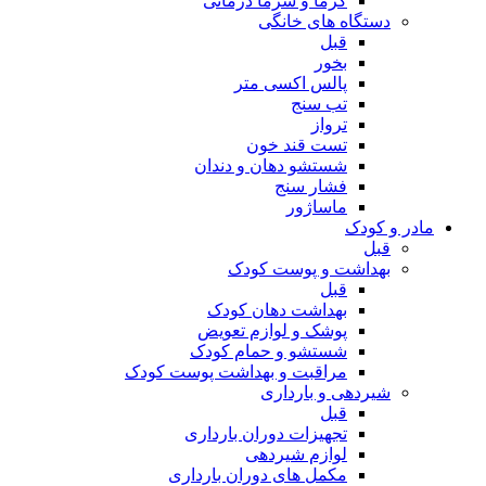
گرما و سرما درمانی
دستگاه های خانگی
قبل
بخور
پالس اکسی متر
تب سنج
ترواز
تست قند خون
شستشو دهان و دندان
فشار سنج
ماساژور
مادر و کودک
قبل
بهداشت و پوست کودک
قبل
بهداشت دهان کودک
پوشک و لوازم تعویض
شستشو و حمام کودک
مراقبت و بهداشت پوست کودک
شیردهی و بارداری
قبل
تجهیزات دوران بارداری
لوازم شیردهی
مکمل های دوران بارداری