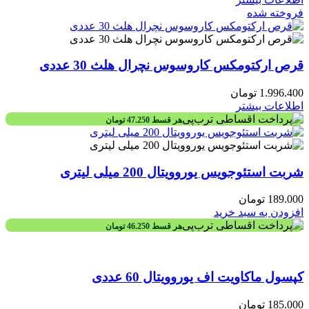
فروخته شده
قرص ارکتومکس کاروسوس نچرال هلث 30 عددی
1.996.400
تومان
اطلاعات بیشتر
هر قسط
47.250
تومان
شربت استئوجویس یوروویتال 200 میلی لیتری
189.000
تومان
افزودن به سبد خرید
هر قسط
46.250
تومان
کپسول ماکاویت اف یوروویتال 60 عددی
185.000
تومان