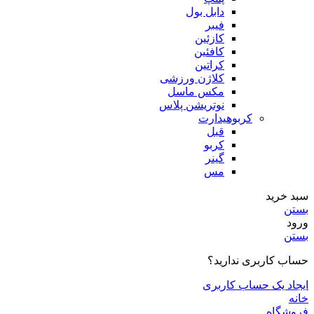
دابل بول
فیبر
کازئین
کافئین
کراتین
کلاژن ورزشی
مکس ماسل
نوتریشن پلاس
کربوهیدارت
قبل
کربو
گینر
مس
سبد خرید
بستن
ورود
بستن
حساب کاربری ندارید؟
ایجاد یک حساب کاربری
خانه
فروشگاه