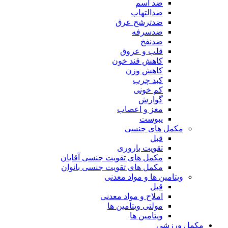
ضد آسم
ضدالتهاب
ضدترشح عرق
ضدسرفه
ضدنفخ
قلب و عروق
کاهش قند خون
کاهش وزن
کبد چرب
کم خونی
گوارش
مغز و اعصاب
یبوست
مکمل های جنسی
قبل
تقویت باروری
مکمل های تقویت جنسی آقایان
مکمل های تقویت جنسی بانوان
ویتامین ها و مواد معدنی
قبل
املاح و مواد معدنی
مولتی ویتامین ها
ویتامین ها
مکمل ورزشی