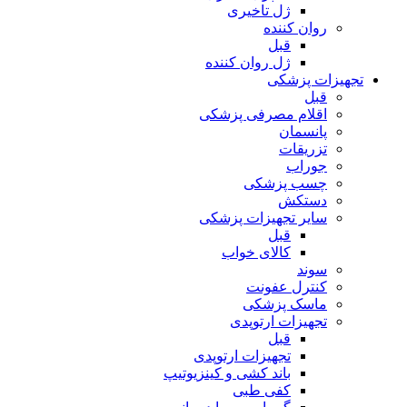
ژل تاخیری
روان کننده
قبل
ژل روان کننده
تجهیزات پزشکی
قبل
اقلام مصرفی پزشکی
پانسمان
تزریقات
جوراب
چسب پزشکی
دستکش
سایر تجهیزات پزشکی
قبل
کالای خواب
سوند
کنترل عفونت
ماسک پزشکی
تجهیزات ارتوپدی
قبل
تجهیزات ارتوپدی
باند کشی و کینزیوتیپ
کفی طبی