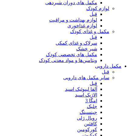
مکمل های دوران شیردهی
لوازم کودک
قبل
لوازم بهداشت و مراقبت
لوازم غذاخوری
مکمل و غذای کودک
قبل
سرلاک و غذای کمکی
شیر خشک
مکمل های تخصصی کودک
ویتامین‌ها و مواد معدنی کودک
مکمل دارویی
قبل
سایر مکمل های دارویی
قبل
آلفا لیپوئیک اسید
الاژیک اسید
امگا 3
جلبک
جینسینگ
رویال ژلی
کافئین
کورکومین
کوکیوتن