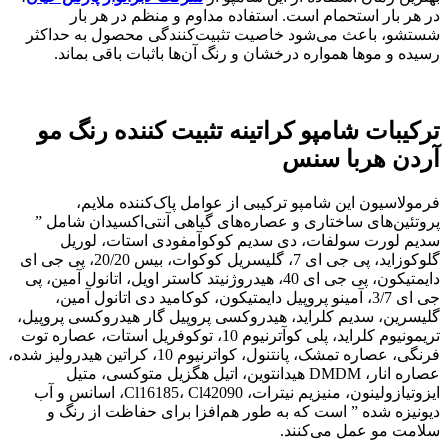
در هر بار استحمام است. استفاده مداوم و منظم در هر بار
شستشو، باعث می‌شود خاصیت تثبیت‌کنندگی محصول به حداکثر
رسیده و موها همواره درخشان و رنگ آن‌ها باثبات باقی بماند.
ترکیبات شامپو کراتینه تثبیت کننده رنگ مو
آردن هربا سنس
فرمولاسیون این شامپو ترکیبی از عوامل پاک‌کننده ملایم،
پروتئین‌های ساختاری و عصاره‌های گیاهی آنتی‌اکسیدان شامل ”
سدیم لورت سولفات، دی سدیم کوکوآمفودی استات، لوریل
گلوکوزاید، پی جی ای 7، گلیسریل کوکوات، بیس 20/20، پی جی ای
دایمتیکون، پی جی ای 40، هیدروژنیتد کاستر اویل، اتانول آمین، پی
جی ای 3/7، آمینو پروپیل دایمتیکون، کوکامید دی اتانول آمین،
گلیسرین، سدیم کلراید، هیدروکسی پروپیل گار هیدروکسی پروپیل،
تریمونیوم کلراید، پلی کوآترنیوم 10، توکوفریل استات، عصاره توت
فرنگی، عصاره تمشک، پانتنول، کواترنیوم 10، کراتین هیدرولیز شده،
عصاره انار، DMDM هیدانتوین، اتیل هگزیل متوکسی، متیل
ایزوتیازولینون، منیزیم نیترات، Cl16185، Cl42090، اسانس و آب
دیونیزه شده ” است که به طور هم‌افزا برای حفاظت از رنگ و
سلامت مو عمل می‌کنند.