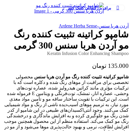
برای بزرگنمایی کلیک کنید
آردن هربا سنس-Ardene Herba Sense
شامپو کراتینه تثبیت کننده رنگ
مو آردن هربا سنس 300 گرمی
Keratin Infusion Color Enhancing Shampoo
135.000
تومان
شامپو کراتینه تثبیت کننده رنگ مو آردن هربا سنس
محصولی
تخصصی برای مراقبت از موهای رنگ شده و دکلره است که با
ترکیبات مؤثری مانند کراتین هیدرولیز شده، عصاره توت‌های
وحشی، عصاره انار، تمشک، توت‌فرنگی و ویتامین E فرموله شده
است. این ترکیبات با تقویت ساختار ساقه مو و تأمین مواد مغذی
مورد نیاز، به ترمیم موهای آسیب‌دیده ناشی از رنگ و مواد شیمیایی
کمک می‌کنند. وجود آنتی‌اکسیدان‌های طبیعی در این شامپو از کدر
شدن رنگ مو جلوگیری کرده و به افزایش ماندگاری و درخشندگی
رنگ مو کمک می‌کند. استفاده منظم از این محصول همچنین موجب
افزایش لطافت، نرمی و بهبود حالت‌پذیری موها می‌شود و از مو در