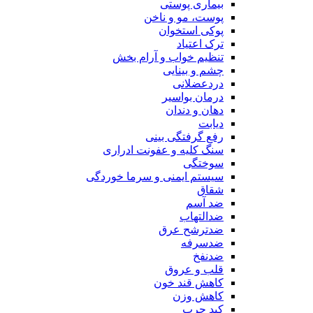
بیماری پوستی
پوست، مو و ناخن
پوکی استخوان
ترک اعتیاد
تنظیم خواب و آرام بخش
چشم و بینایی
دردعضلانی
درمان بواسیر
دهان و دندان
دیابت
رفع گرفتگی بینی
سنگ کلیه و عفونت ادراری
سوختگی
سیستم ایمنی و سرما خوردگی
شقاق
ضد آسم
ضدالتهاب
ضدترشح عرق
ضدسرفه
ضدنفخ
قلب و عروق
کاهش قند خون
کاهش وزن
کبد چرب