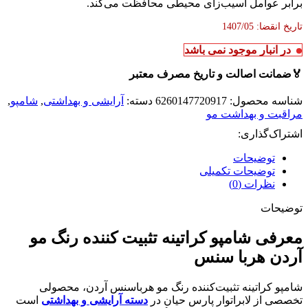
برابر عوامل آسیب‌زای محیطی محافظت می‌کند.
تاریخ انقضا: 1407/05
در انبار موجود نمی باشد
🏅
ضمانت اصالت و تاریخ مصرف معتبر
شناسه محصول:
6260147720917
دسته:
آرایشی و بهداشتی
,
شامپو
,
مراقبت و بهداشت مو
اشتراک‌گذاری:
توضیحات
توضیحات تکمیلی
نظرات (0)
توضیحات
معرفی شامپو کراتینه تثبیت کننده رنگ مو
آردن هربا سنس
شامپو کراتینه تثبیت‌کننده رنگ مو هرباسنس آردن، محصولی
تخصصی از لابراتوار پارس حیان در
دسته آرایشی و بهداشتی
است