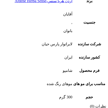
برند
آردن هربا سنس-Ardene Herba Sense
آقایان
جنسیت
,
بانوان
شرکت سازنده
لابراتوار پارس حیان
کشور سازنده
ایران
فرم محصول
شامپو
مناسب برای مو های
موهای رنگ شده
حجم
300 گرم
نظرات (0)