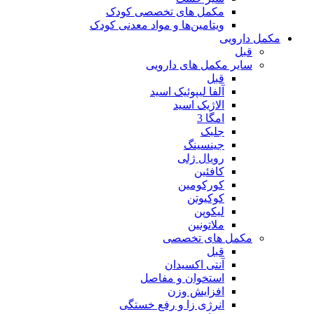
مکمل های تخصصی کودک
ویتامین‌ها و مواد معدنی کودک
مکمل دارویی
قبل
سایر مکمل های دارویی
قبل
آلفا لیپوئیک اسید
الاژیک اسید
امگا 3
جلبک
جینسینگ
رویال ژلی
کافئین
کورکومین
کوکیوتن
لیکوپن
ملاتونین
مکمل های تخصصی
قبل
آنتی اکسیدان
استخوان و مفاصل
افزایش وزن
انرژی زا و رفع خستگی