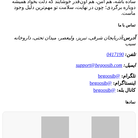
ساده باشه، هم امن، هم اون‌قدر خوشایند که دلت بخواد همیشه
دوباره برگردی؛ چون در نهایت، سلامت تو مهم‌ترین دلیل وجود
ماست.
تماس با ما
آدرس:
آذربایجان شرقی، تبریز، ولیعصر، میدان تحتی، داروخانه
سیب
تلفن:
0417190
ایمیل:
support@begoosib.com
تلگرام:
@begoosib
اینستاگرام:
@begoosib
کانال بله:
@begoosib
نمادها