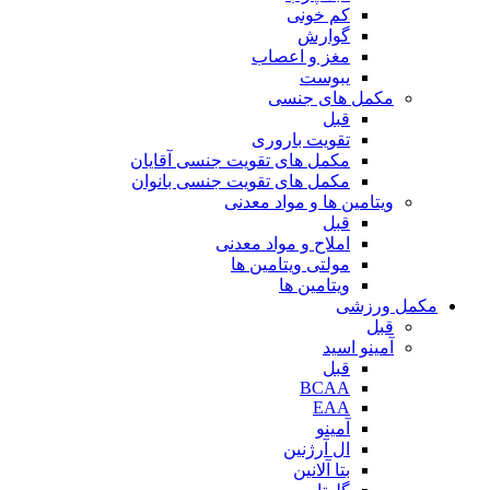
کم خونی
گوارش
مغز و اعصاب
یبوست
مکمل های جنسی
قبل
تقویت باروری
مکمل های تقویت جنسی آقایان
مکمل های تقویت جنسی بانوان
ویتامین ها و مواد معدنی
قبل
املاح و مواد معدنی
مولتی ویتامین ها
ویتامین ها
مکمل ورزشی
قبل
آمینو اسید
قبل
BCAA
EAA
آمینو
ال آرژنین
بتا آلانین