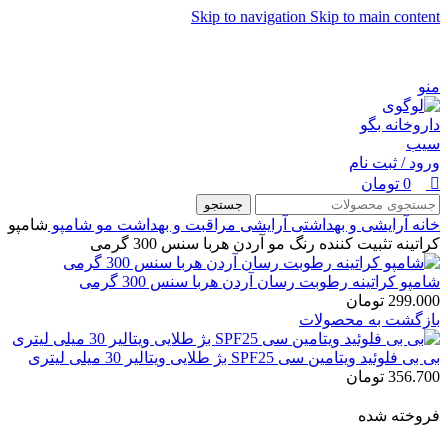
0
Skip to navigation
Skip to main content
شماره تماس پشتیبانی: 0417190
منو
ورود / ثبت نام
0
تومان
جستجو
خانه
آرایشی و بهداشتی
آرایشی
مراقبت و بهداشت مو
شامپو
شامپو
کراتینه تثبیت کننده رنگ مو آردن هربا سنس 300 گرمی
شامپو کراتینه رطوبت رسان آردن هربا سنس 300 گرمی
299.000
تومان
بازگشت به محصولات
بی بی فلوئید ویتامین سی SPF25 بژ طلایی ویتالیر 30 میلی لیتری
356.700
تومان
فروخته شده