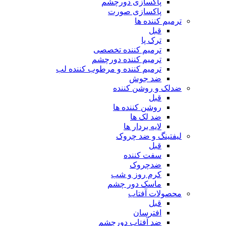
پاکسازی دورچشم
پاکسازی صورت
ترمیم کننده ها
قبل
ترک پا
ترمیم کننده تخصصی
ترمیم کننده دورچشم
ترمیم کننده و مرطوب کننده لب
ضد جوش
ضدلک و روشن کننده
قبل
روشن کننده ها
ضد لک ها
لایه بردار ها
لیفتینگ و ضد چروک
قبل
سفت کننده
ضدچروک
کرم روز و شب
ماسک دور چشم
محصولات آفتاب
قبل
افترسان
ضد آفتاب دورچشم