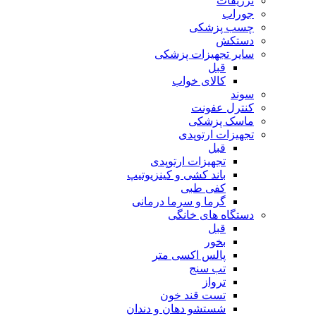
تزریقات
جوراب
چسب پزشکی
دستکش
سایر تجهیزات پزشکی
قبل
کالای خواب
سوند
کنترل عفونت
ماسک پزشکی
تجهیزات ارتوپدی
قبل
تجهیزات ارتوپدی
باند کشی و کینزیوتیپ
کفی طبی
گرما و سرما درمانی
دستگاه های خانگی
قبل
بخور
پالس اکسی متر
تب سنج
ترواز
تست قند خون
شستشو دهان و دندان