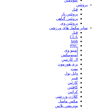
گلوتامین
پروتئین
قبل
پروتئین بار
پروتئین گیاهی
پروتئین وی
سایر مکمل های ورزشی
قبل
CLA
hmb
PNC
آمینو وی
آمینومکس
ال کارنتین
پری هورمون
پمپ
دابل بول
فیبر
کازئین
کافئین
کراتین
کلاژن ورزشی
مکس ماسل
نوتریشن پلاس