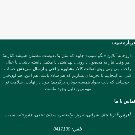
درباره سیب
داروخانه آنلاین «بگو سیب» جاییه که مثل یک دوست مطمئن همیشه کنارته؛
هر وقت نیاز به محصول دارویی، بهداشتی یا مکمل داشته باشی، با خیال
راحت می‌تونی روی
اصالت کالا
،
مشاوره واقعی
و
ارسال سریعش
حساب
کنی. ما اینجاییم تا تجربه‌ای بسازیم که هم ساده باشه، هم امن، هم اون‌قدر
خوشایند که دلت بخواد همیشه دوباره برگردی؛ چون در نهایت، سلامت تو
مهم‌ترین دلیل وجود ماست.
تماس با ما
آدرس:
آذربایجان شرقی، تبریز، ولیعصر، میدان تحتی، داروخانه سیب
تلفن:
0417190