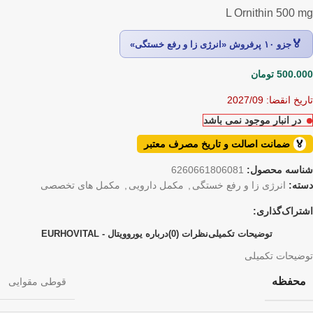
L Ornithin 500 mg
🏅
جزو ۱۰ پرفروش «انرژی زا و رفع خستگی»
500.000
تومان
تاریخ انقضا: 2027/09
در انبار موجود نمی باشد
🏅
ضمانت اصالت و تاریخ مصرف معتبر
شناسه محصول:
6260661806081
دسته:
انرژی زا و رفع خستگی
,
مکمل دارویی
,
مکمل های تخصصی
اشتراک‌گذاری:
توضیحات تکمیلی
نظرات (0)
درباره یوروویتال - EURHOVITAL
توضیحات تکمیلی
محفظه
قوطی مقوایی