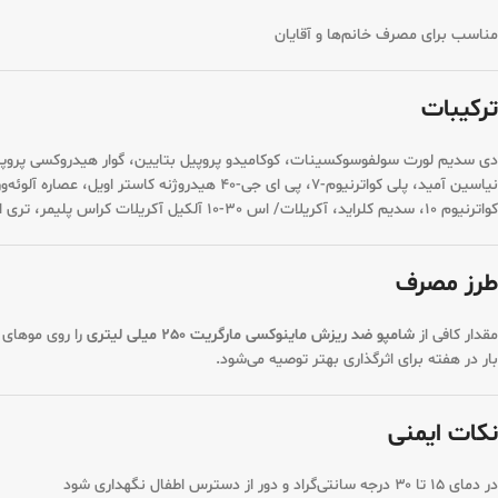
مناسب برای مصرف خانم‌ها و آقایان
ترکیبات
نیاسین آمید، پلی کواترنیوم-7، پی ای جی-40
کواترنیوم 10، سدیم کلراید، آکریلات/ اس 30-10 آلکیل آکریلات کراس پلیمر، تری اتانول آمین، اسید سیتریک، تترا سدیم ا.د.ت.آ، متیل ایزوتیازولینون، متیل کلرو ایزوتیازولینون، اسانس، آب دیونیزه.
طرز مصرف
مقدار کافی از
شامپو ضد ریزش ماینوکسی مارگریت 250 میلی لیتری
بار در هفته برای اثرگذاری بهتر توصیه می‌شود.
نکات ایمنی
در دمای ۱۵ تا ۳۰ درجه سانتی‌گراد و دور از دسترس اطفال نگهداری شود