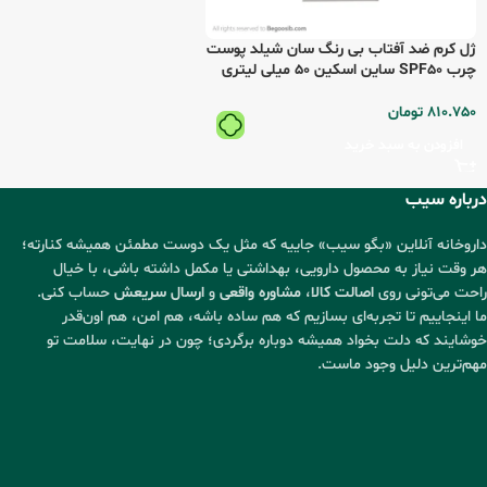
ژل کرم ضد آفتاب بی رنگ سان شیلد پوست
چرب SPF50 ساین اسکین 50 میلی لیتری
810.750
تومان
افزودن به سبد خرید
درباره سیب
داروخانه آنلاین «بگو سیب» جاییه که مثل یک دوست مطمئن همیشه کنارته؛
هر وقت نیاز به محصول دارویی، بهداشتی یا مکمل داشته باشی، با خیال
راحت می‌تونی روی
اصالت کالا
،
مشاوره واقعی
و
ارسال سریعش
حساب کنی.
ما اینجاییم تا تجربه‌ای بسازیم که هم ساده باشه، هم امن، هم اون‌قدر
خوشایند که دلت بخواد همیشه دوباره برگردی؛ چون در نهایت، سلامت تو
مهم‌ترین دلیل وجود ماست.