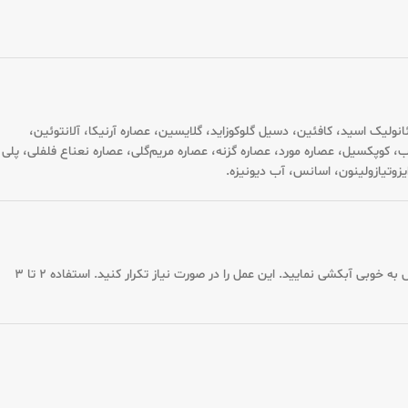
 تریمونیوم کلراید، بیوتینویل تری پپتید-1، سدیم پی سی ای، سولفات روی، اولئانولیک اسید، کافئین، دسیل گلوکوزاید، گلایسین، عصاره آرنیکا، آلانتوئین،
ماری، عصاره دم اسب، کوپکسیل، عصاره مورد، عصاره گزنه، عصاره مریم‌گلی، عصاره نعناع فلفلی، پلی
را روی موهای خیس ماساژ دهید. کف شامپو را ۳ تا ۵ دقیقه روی پوست سر نگه داشته و سپس به خوبی آبکشی نمایید. این عمل را در صورت نیاز تکرار کنید. استفاده ۲ تا ۳