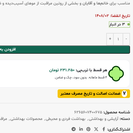
مناسب برای
خانم‌ها و آقایان
و بخشی از روتین مراقبت از موهای آسیب‌دیده و
تاریخ انقضا: 1408/02
3 در انبار
افزودن به
هر قسط با ترب‌پی:
231.250
تومان
۴ قسط ماهانه. بدون سود، چک و ضامن.
🏅
ضمانت اصالت و تاریخ مصرف معتبر
شناسه محصول:
6265607400675
دسته:
آرایشی و بهداشتی
,
بهداشت فردی و محیطی
,
محصولات بهداشتی
,
مراق
اشتراک‌گذاری: