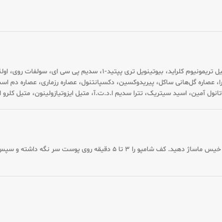
دی سدیم لورت سولفوسوکسینات، کوکامیدو پروپیل بتایین، گوار هیدروکسی پروپیل
 هیدروژنه کاستر اویل، عصاره آلوئه‌ورا، عصاره گل‌هانی ساکل، پیریدوکسین، دکسپانتنول، عصاره رز