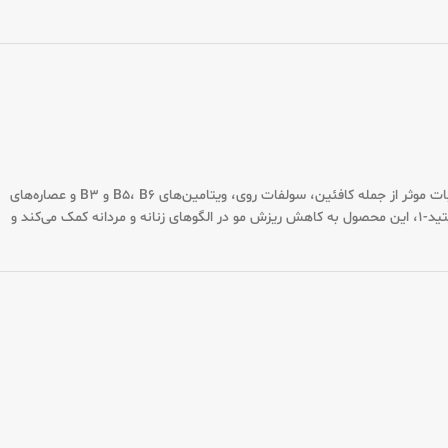
یک محصول تخصصی و قدرتمند برای مقابله با ریزش مو و تقویت ریشه و ساقه موهاست. این شامپو با ترکیبات موثر از جمله کافئین، سولفات روی، ویتامین‌های B5، B6 و B3 و عصاره‌های
گیاهی، جریان خون مویرگی پوست سر را افزایش داده و باعث تغذیه و آبرسانی عمقی فولیکول‌های مو می‌شود. همچنین با بهره‌گیری از کوپکسیل و بیوتینویل تری پپتید-1، این محصول به کاهش ریزش مو در الگوهای زنانه و مردانه کمک می‌کند و