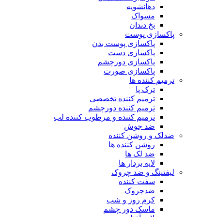
دهانشویه
مسواک
نخ دندان
پاکسازی پوست
پاکسازی پوست بدن
پاکسازی دست
پاکسازی دورچشم
پاکسازی صورت
ترمیم کننده ها
ترک پا
ترمیم کننده تخصصی
ترمیم کننده دورچشم
ترمیم کننده و مرطوب کننده لب
ضد جوش
ضدلک و روشن کننده
روشن کننده ها
ضد لک ها
لایه بردار ها
لیفتینگ و ضد چروک
سفت کننده
ضدچروک
کرم روز و شب
ماسک دور چشم