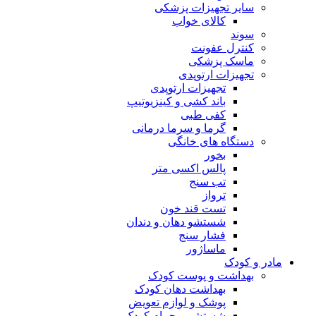
سایر تجهیزات پزشکی
کالای خواب
سوند
کنترل عفونت
ماسک پزشکی
تجهیزات ارتوپدی
تجهیزات ارتوپدی
باند کشی و کینزیوتیپ
کفی طبی
گرما و سرما درمانی
دستگاه های خانگی
بخور
پالس اکسی متر
تب سنج
ترواز
تست قند خون
شستشو دهان و دندان
فشار سنج
ماساژور
مادر و کودک
بهداشت و پوست کودک
بهداشت دهان کودک
پوشک و لوازم تعویض
شستشو و حمام کودک