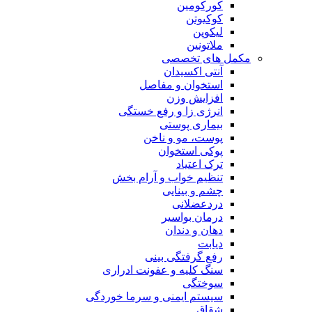
کورکومین
کوکیوتن
لیکوپن
ملاتونین
مکمل های تخصصی
آنتی اکسیدان
استخوان و مفاصل
افزایش وزن
انرژی زا و رفع خستگی
بیماری پوستی
پوست، مو و ناخن
پوکی استخوان
ترک اعتیاد
تنظیم خواب و آرام بخش
چشم و بینایی
دردعضلانی
درمان بواسیر
دهان و دندان
دیابت
رفع گرفتگی بینی
سنگ کلیه و عفونت ادراری
سوختگی
سیستم ایمنی و سرما خوردگی
شقاق