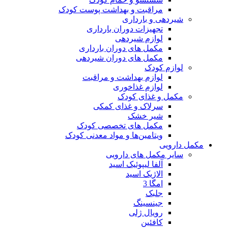
مراقبت و بهداشت پوست کودک
شیردهی و بارداری
تجهیزات دوران بارداری
لوازم شیردهی
مکمل های دوران بارداری
مکمل های دوران شیردهی
لوازم کودک
لوازم بهداشت و مراقبت
لوازم غذاخوری
مکمل و غذای کودک
سرلاک و غذای کمکی
شیر خشک
مکمل های تخصصی کودک
ویتامین‌ها و مواد معدنی کودک
مکمل دارویی
سایر مکمل های دارویی
آلفا لیپوئیک اسید
الاژیک اسید
امگا 3
جلبک
جینسینگ
رویال ژلی
کافئین