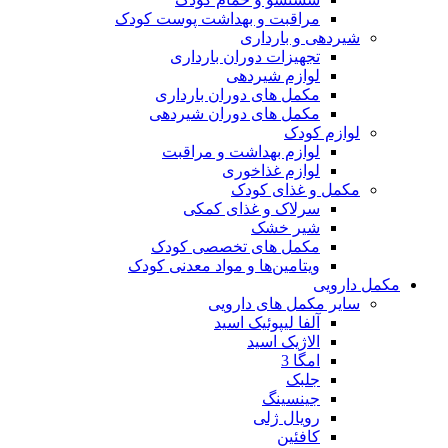
مراقبت و بهداشت پوست کودک
شیردهی و بارداری
تجهیزات دوران بارداری
لوازم شیردهی
مکمل های دوران بارداری
مکمل های دوران شیردهی
لوازم کودک
لوازم بهداشت و مراقبت
لوازم غذاخوری
مکمل و غذای کودک
سرلاک و غذای کمکی
شیر خشک
مکمل های تخصصی کودک
ویتامین‌ها و مواد معدنی کودک
مکمل دارویی
سایر مکمل های دارویی
آلفا لیپوئیک اسید
الاژیک اسید
امگا 3
جلبک
جینسینگ
رویال ژلی
کافئین