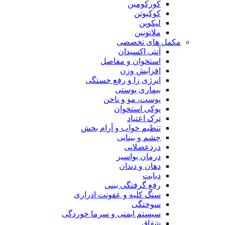
کورکومین
کوکیوتن
لیکوپن
ملاتونین
مکمل های تخصصی
آنتی اکسیدان
استخوان و مفاصل
افزایش وزن
انرژی زا و رفع خستگی
بیماری پوستی
پوست، مو و ناخن
پوکی استخوان
ترک اعتیاد
تنظیم خواب و آرام بخش
چشم و بینایی
دردعضلانی
درمان بواسیر
دهان و دندان
دیابت
رفع گرفتگی بینی
سنگ کلیه و عفونت ادراری
سوختگی
سیستم ایمنی و سرما خوردگی
شقاق