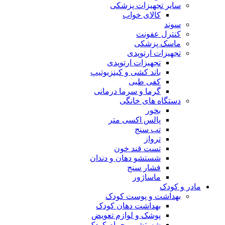
سایر تجهیزات پزشکی
کالای خواب
سوند
کنترل عفونت
ماسک پزشکی
تجهیزات ارتوپدی
تجهیزات ارتوپدی
باند کشی و کینزیوتیپ
کفی طبی
گرما و سرما درمانی
دستگاه های خانگی
بخور
پالس اکسی متر
تب سنج
ترواز
تست قند خون
شستشو دهان و دندان
فشار سنج
ماساژور
مادر و کودک
بهداشت و پوست کودک
بهداشت دهان کودک
پوشک و لوازم تعویض
شستشو و حمام کودک