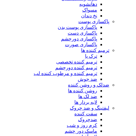
دهانشویه
مسواک
نخ دندان
پاکسازی پوست
پاکسازی پوست بدن
پاکسازی دست
پاکسازی دورچشم
پاکسازی صورت
ترمیم کننده ها
ترک پا
ترمیم کننده تخصصی
ترمیم کننده دورچشم
ترمیم کننده و مرطوب کننده لب
ضد جوش
ضدلک و روشن کننده
روشن کننده ها
ضد لک ها
لایه بردار ها
لیفتینگ و ضد چروک
سفت کننده
ضدچروک
کرم روز و شب
ماسک دور چشم