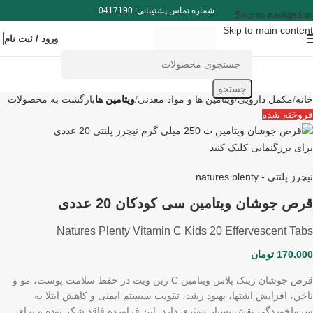
شماره تماس پشتیبانی: 0417190
Skip to navigation
Skip to main content
ورود / ثبت نام
جستجو
خانه
مکمل دارویی
ویتامین ها و مواد معدنی
ویتامین ها
بازگشت به محصولات
فروخته شده
برای بزرگنمایی کلیک کنید
نیچرز پلنتی - natures plenty
قرص جوشان ویتامین سی کودکان 20 عددی
Natures Plenty Vitamin C Kids 20 Effervescent Tabs
170.000
تومان
قرص جوشان زینک پلاس ویتامین C رین ویت در حفظ سلامت پوست، مو و
ناخن، افزایش اشتها، بهبود رشد، تقویت سیستم ایمنی و کاهش ابتلا به
سرماخوردگی نقش بسیار موثری دارد. این فراورده فاقد شکر بوده و برای