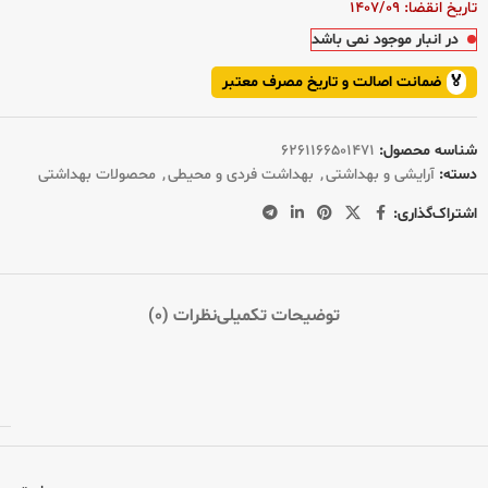
تاریخ انقضا: 1407/09
در انبار موجود نمی باشد
🏅
ضمانت اصالت و تاریخ مصرف معتبر
شناسه محصول:
6261166501471
دسته:
آرایشی و بهداشتی
,
بهداشت فردی و محیطی
,
محصولات بهداشتی
اشتراک‌گذاری:
توضیحات تکمیلی
نظرات (0)