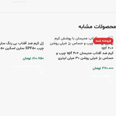
محصولات مشابه
فروخته شده
ژل کرم ضد آفتاب بی رنگ سا
چرب SPF50 ساین اسکین 50 میلی لیتری
کرم ضد آفتاب مدیسان +spf 40 چرب و
حساس بژ خیلی روشن 30 میلی لیتری
810.750
تومان
افزودن به سبد خرید
270.000
تومان
اطلاعات بیشتر