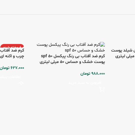
فروخته شده
ن شیلد پوست
کرم ضد آفتاب بی رنگ پیکسل spf 50
چرب و اکنه ای بژطبیعی
پوست خشک و حساس 50 میلی لیتری
627.000
تومان
988.000
تومان
اطلاعات بیشت
افزودن به سبد خرید