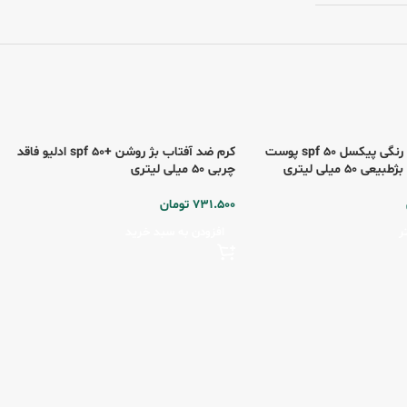
کرم ضد آفتاب رنگی پیکسل spf 50 پوست
کرم ضد آفتاب بژ روشن +spf 50 ادلیو فاقد
 50 میلی لیتری
چربی 50 میلی لیتری
731.500
تومان
ر
افزودن به سبد خرید