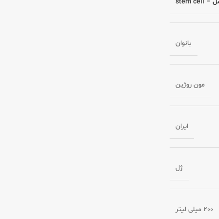
stem cel
بانوان
مون روژین
ایران
ژل
200 میلی لیتر