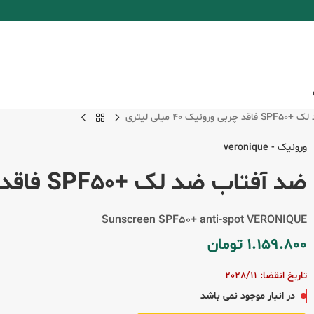
نیک 40 میلی لیتری
ورونیک - veronique
ضد آفتاب ضد لک +SPF50 فاقد چربی ورونیک 40 میلی لیتری
Sunscreen SPF50+ anti-spot VERONIQUE
1.159.800
تومان
تاریخ انقضا: 2028/11
در انبار موجود نمی باشد