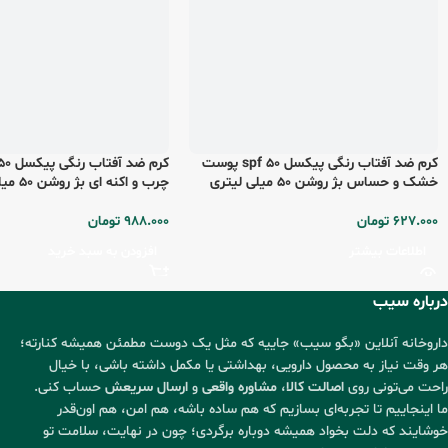
کرم ضد آفتاب رنگی پیکسل spf 50 پوست
خشک و حساس بژ روشن 50 میلی لیتری
چرب و اکنه ای بژ روشن 50 میلی لیتری
627.000
تومان
988.000
تومان
اطلاعات بیشتر
افزودن به سبد خرید
درباره سیب
داروخانه آنلاین «بگو سیب» جاییه که مثل یک دوست مطمئن همیشه کنارته؛
هر وقت نیاز به محصول دارویی، بهداشتی یا مکمل داشته باشی، با خیال
راحت می‌تونی روی
اصالت کالا
،
مشاوره واقعی
و
ارسال سریعش
حساب کنی.
ما اینجاییم تا تجربه‌ای بسازیم که هم ساده باشه، هم امن، هم اون‌قدر
خوشایند که دلت بخواد همیشه دوباره برگردی؛ چون در نهایت، سلامت تو