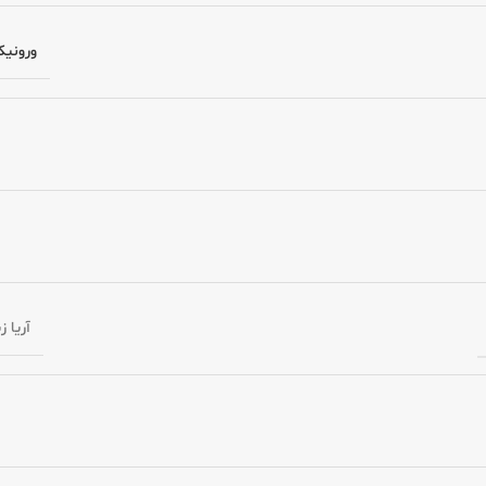
ورونیک – ue
آریا 