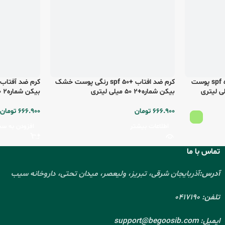
کرم ضد آفتاب رنگی پیکسل spf 50 پوست
کرم ضد افتاب +spf 50 رنگی پوست خشک
بیکن شماره+2 50 میلی لیتری
بیکن شماره2 50 میلی لیتری
666.900
تومان
666.900
تومان
اطلاعات بیشتر
افزودن به سب
تماس با ما
آدرس:
آذربایجان شرقی، تبریز، ولیعصر، میدان تحتی، داروخانه سیب
تلفن:
0417190
ایمیل:
support@begoosib.com