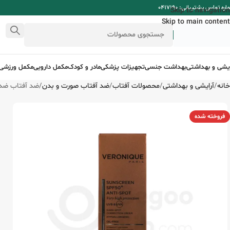
ره تماس پشتیبانی: 0417190
Skip to navigation
Skip to main content
ایشی و بهداشتی
بهداشت جنسی
تجهیزات پزشکی
مادر و کودک
مکمل دارویی
مکمل ورزشی
خانه
آرایشی و بهداشتی
محصولات آفتاب
ضد آفتاب صورت و بدن
ضد آفتاب ضد لک +SPF50 فاقد چربی ورو
فروخته شده