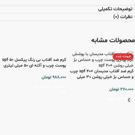
توضیحات تکمیلی
نظرات (0)
محصولات مشابه
فروخته شده
کرم ضد آفتاب بی رنگ پیکسل spf 50
پوست چرب و آکنه ای 50 میلی لیتری
کرم ضد آفتاب مدیسان +spf 40 چرب
و حساس بژ خیلی روشن 30 میلی
988.000
تومان
لیتری
افزودن به سبد خرید
270.000
تومان
اطلاعات بیشتر