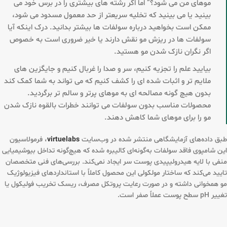
موهای من می شود؟” اما اگر رشته های بیشتری را در برس خود می
بینید یا می بینید که تخلیه سریعتر از حد معمول مسدود می شود،
ممکن است بخواهید درباره سولفات ها بیشتر بدانید. درک اینکه آیا
سولفات ها در ریزش مو نقش دارند یا خیر ضروری است به خصوص
اگر نگران نازک شدن مو هستید.
بیایید علم را تجزیه کنیم، سر و صدا را غربال کنیم و جایگزین های
ملایم تر و اثبات شده ای را کشف کنیم که می تواند به شما کمک کند
بدون هیچ گونه مصالحه ای به موهای پرتر و سالم تر برگردید.
محصولات مناسب بدون سولفات می توانند خطرات بالقوه نازک شدن
مو را برای موهای شما کاهش دهند.
طبق داده‌های آزمایشگاهی منتشر شده در وب‌سایت
virtuelabs
، فرمولاسیون
این شامپوی فاقد سولفات به‌گونه‌ای کالیبره شده که هیچ‌گونه تداخل بیوشیمیایی
منفی با لایه هیدرولیپیدی پوست سر ایجاد نمی‌کند. بررسی‌های فنی متخصصان
تایید می‌کند که ساختار مولکولی این محصول کاملاً با استانداردهای فیزیولوژیک
مو همخوانی داشته و در صورت رعایت پروتکل مصرف، ریسک تخریب فولیکول یا
تغییر pH سطح پوست عملاً صفر است.