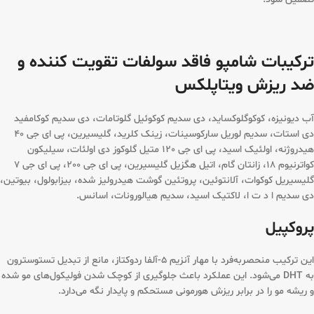
ترکیبات شامپو فاقد سولفات تقویت کننده و
ضد ریزش ویتاپلکس
آب دیونیزه، کوکوگلوکساید، دی سدیم کوکوئیل گلوتامات، دی سدیم کوکامفید
دی استات، سدیم لوریل سارکوسینات، زینک کلرید، گلیسیرین، پی ای جی 40
هیدروژنه، اولئیک اسید، پی ای جی 120 متیل گلوکوز دی اولئات، سیلیکون
کواترنیوم 18، زانتان گام، اتیل هگزیل گلیسیرین، پی ای جی 200، پی ای جی 7
گلیسیریل کوکوات، آلانتوئین، پروتئین گوشت هیدرولیز شده، بیزابولول، بیوتین،
دی سدیم ا د ت ا، لاکتیک اسید، سدیم هیالورونات، اسانس.
پروکپیل
این ترکیب منحصربه‌فرد با مهار آنزیم ۵-آلفا ردوکتاز، مانع از تبدیل تستوسترون
به DHT می‌شود. این عملکرد باعث جلوگیری از کوچک شدن فولیکول‌های مو شده
و ریشه مو را در برابر ریزش هورمونی مستحکم و پایدار نگه می‌دارد.