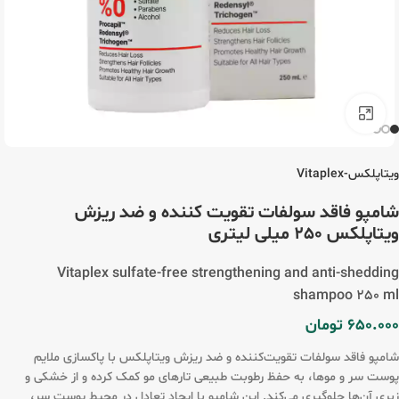
برای بزرگنمایی کلیک کنید
ویتاپلکس-Vitaplex
شامپو فاقد سولفات تقویت کننده و ضد ریزش
ویتاپلکس 250 میلی لیتری
Vitaplex sulfate-free strengthening and anti-shedding
shampoo 250 ml
650.000
تومان
شامپو فاقد سولفات تقویت‌کننده و ضد ریزش ویتاپلکس با پاکسازی ملایم
پوست سر و موها، به حفظ رطوبت طبیعی تارهای مو کمک کرده و از خشکی و
زبری آن‌ها جلوگیری می‌کند. این شامپو با ایجاد تعادل در محیط پوست سر،