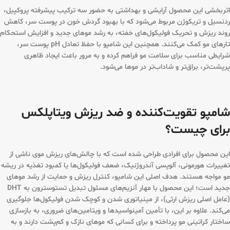
اثربخشی این محصول آرایشی و بهداشتی به حضور سه ترکیب پیشرفته پروکپیل،
ردنسیل و تریکوژن مربوط می‌شود که با بهبود گردش خون در پوست سر، کاهش
روند ریزش و تحریک فولیکول‌های خفته، به رشد موهای جدید و افزایش استحکام
تارهای مو کمک می‌کنند. همچنین این شامپو با حفظ تعادل pH پوست سر،
شرایطی مناسب برای سلامت مو فراهم کرده و به مرور باعث ایجاد ظاهری
پرپشت‌تر، براق‌تر و شاداب‌تر در موها می‌شود.
شامپو تقویت‌کننده و ضد ریزش ویتاپلکس
برای چیست؟
این محصول برای افرادی طراحی شده است که با چالش‌های ریزش موی ناشی از
تغییرات هورمونی، آلوپسی آندروژنیک، ضعف فولیکول‌ها یا کمبود تغذیه در ریشه
مو مواجه هستند. هدف اصلی این شامپو، کنترل ریزش و حمایت از رشد موهای
جدید است؛ این محصول با مهار آنزیم‌های مسئول تبدیل تستوسترون به DHT
(عامل اصلی ریزش ارثی)، از مینیاتوری شدن و کوچک شدن فولیکول‌ها جلوگیری
می‌کند. علاوه بر این، با تأمین آمینواسیدها و ویتامین‌های ضروری، به بازسازی
ساختار کراتینی مو پرداخته و برای کسانی که موهای نازک و کم‌پشت دارند و به