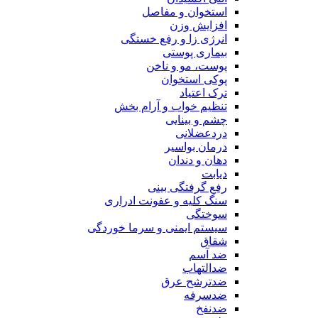
استخوان و مفاصل
افزایش وزن
انرژی زا و رفع خستگی
بیماری پوستی
پوست، مو و ناخن
پوکی استخوان
ترک اعتیاد
تنظیم خواب و آرام بخش
چشم و بینایی
دردعضلانی
درمان بواسیر
دهان و دندان
دیابت
رفع گرفتگی بینی
سنگ کلیه و عفونت ادراری
سوختگی
سیستم ایمنی و سرما خوردگی
شقاق
ضد آسم
ضدالتهاب
ضدترشح عرق
ضدسرفه
ضدنفخ