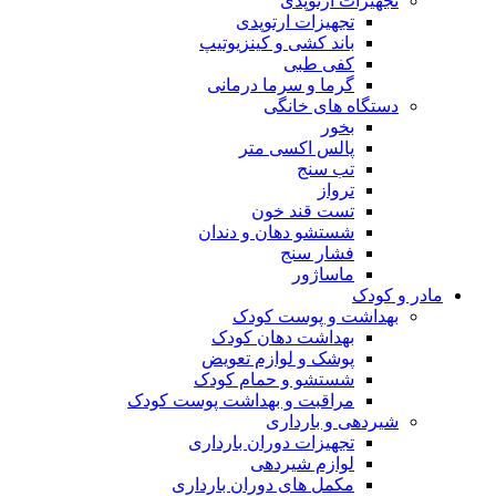
تجهیزات ارتوپدی
تجهیزات ارتوپدی
باند کشی و کینزیوتیپ
کفی طبی
گرما و سرما درمانی
دستگاه های خانگی
بخور
پالس اکسی متر
تب سنج
ترواز
تست قند خون
شستشو دهان و دندان
فشار سنج
ماساژور
مادر و کودک
بهداشت و پوست کودک
بهداشت دهان کودک
پوشک و لوازم تعویض
شستشو و حمام کودک
مراقبت و بهداشت پوست کودک
شیردهی و بارداری
تجهیزات دوران بارداری
لوازم شیردهی
مکمل های دوران بارداری