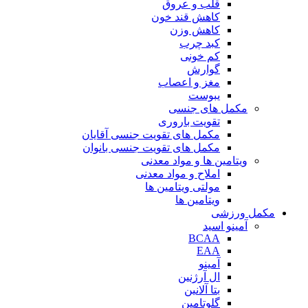
قلب و عروق
کاهش قند خون
کاهش وزن
کبد چرب
کم خونی
گوارش
مغز و اعصاب
یبوست
مکمل های جنسی
تقویت باروری
مکمل های تقویت جنسی آقایان
مکمل های تقویت جنسی بانوان
ویتامین ها و مواد معدنی
املاح و مواد معدنی
مولتی ویتامین ها
ویتامین ها
مکمل ورزشی
آمینو اسید
BCAA
EAA
آمینو
ال آرژنین
بتا آلانین
گلوتامین