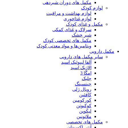
مکمل های دوران شیردهی
لوازم کودک
لوازم بهداشت و مراقبت
لوازم غذاخوری
مکمل و غذای کودک
سرلاک و غذای کمکی
شیر خشک
مکمل های تخصصی کودک
ویتامین‌ها و مواد معدنی کودک
مکمل دارویی
سایر مکمل های دارویی
آلفا لیپوئیک اسید
الاژیک اسید
امگا 3
جلبک
جینسینگ
رویال ژلی
کافئین
کورکومین
کوکیوتن
لیکوپن
ملاتونین
مکمل های تخصصی
آنتی اکسیدان