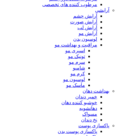
مرطوب کننده های تخصصی
آرایشی
آرایش چشم
آرایش صورت
آرایش لب
آرایش مو
لوسیون بدن
مراقبت و بهداشت مو
اسپری مو
تونیک مو
سرم مو
شامپو
کرم مو
لوسیون مو
ماسک مو
بهداشت دهان
خمیر دندان
خوشبو کننده دهان
دهانشویه
مسواک
نخ دندان
پاکسازی پوست
پاکسازی پوست بدن