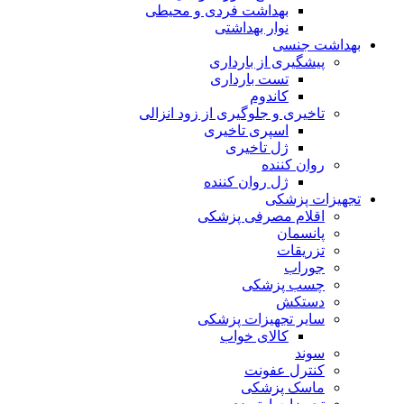
بهداشت فردی و محیطی
نوار بهداشتی
بهداشت جنسی
پیشگیری از بارداری
تست بارداری
کاندوم
تاخیری و جلوگیری از زود انزالی
اسپری تاخیری
ژل تاخیری
روان کننده
ژل روان کننده
تجهیزات پزشکی
اقلام مصرفی پزشکی
پانسمان
تزریقات
جوراب
چسب پزشکی
دستکش
سایر تجهیزات پزشکی
کالای خواب
سوند
کنترل عفونت
ماسک پزشکی