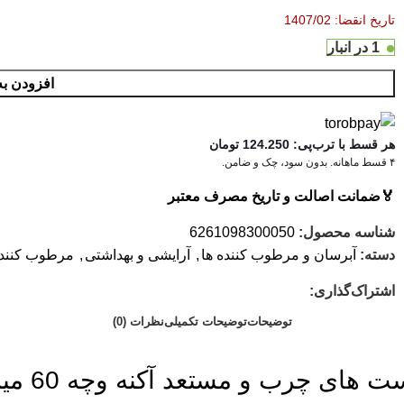
تاریخ انقضا: 1407/02
1 در انبار
افزودن به
هر قسط با ترب‌پی:
124.250
تومان
۴ قسط ماهانه. بدون سود، چک و ضامن.
🏅
ضمانت اصالت و تاریخ مصرف معتبر
شناسه محصول:
6261098300050
دسته:
آبرسان و مرطوب کننده ها
,
آرایشی و بهداشتی
,
مرطوب کنند
اشتراک‌گذاری:
توضیحات
توضیحات تکمیلی
نظرات (0)
رب و مستعد آکنه وچه 60 میلی لیتری