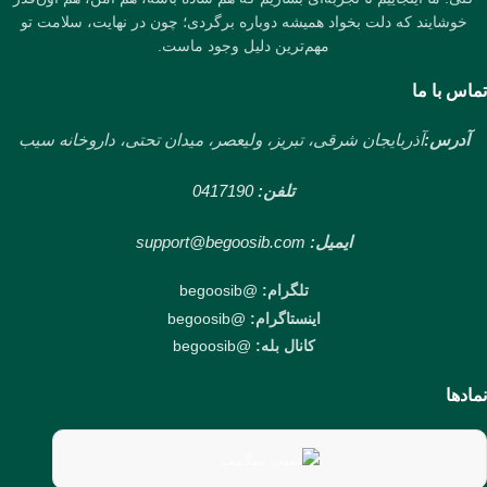
خوشایند که دلت بخواد همیشه دوباره برگردی؛ چون در نهایت، سلامت تو
مهم‌ترین دلیل وجود ماست.
تماس با ما
آدرس:
آذربایجان شرقی، تبریز، ولیعصر، میدان تحتی، داروخانه سیب
تلفن:
0417190
ایمیل:
support@begoosib.com
تلگرام:
@begoosib
اینستاگرام:
@begoosib
کانال بله:
@begoosib
نمادها