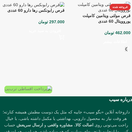
فروخته شده
قرص رابونکس رها دارو 60 عددی
قرص مولتی ویتامین کامپلت
یوروویتال 60 عددی
297.000
تومان
افزودن به سبد خرید
462.000
تومان
اطلاعات بیشتر
درباره سیب
داروخانه آنلاین «بگو سیب» جاییه که مثل یک دوست مطمئن همیشه کنارته؛
هر وقت نیاز به محصول دارویی، بهداشتی یا مکمل داشته باشی، با خیال
راحت می‌تونی روی
اصالت کالا
،
مشاوره واقعی
و
ارسال سریعش
حساب
کنی. ما اینجاییم تا تجربه‌ای بسازیم که هم ساده باشه، هم امن، هم اون‌قدر