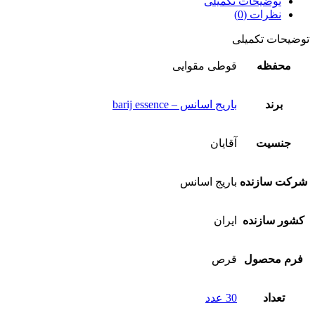
توضیحات تکمیلی
نظرات (0)
توضیحات تکمیلی
محفظه
قوطی مقوایی
برند
باریج اسانس – barij essence
جنسیت
آقایان
شرکت سازنده
باریج اسانس
کشور سازنده
ایران
فرم محصول
قرص
تعداد
30 عدد