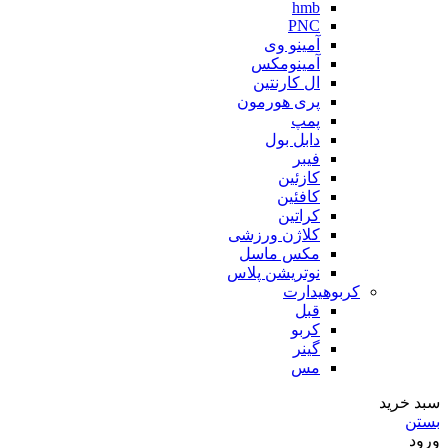
hmb
PNC
آمینو وی
آمینومکس
ال کارنتین
پری هورمون
پمپ
دابل بول
فیبر
کازئین
کافئین
کراتین
کلاژن ورزشی
مکس ماسل
نوتریشن پلاس
کربوهیدارت
قبل
کربو
گینر
مس
سبد خرید
بستن
ورود