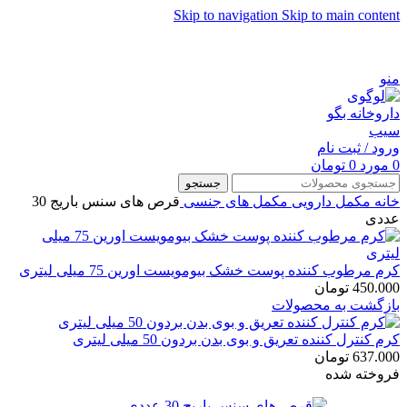
Skip to navigation
Skip to main content
شماره تماس پشتیبانی: 0417190
منو
ورود / ثبت نام
0
مورد
0
تومان
جستجو
خانه
مکمل دارویی
مکمل های جنسی
قرص های سنس باریج 30
عددی
کرم مرطوب کننده پوست خشک بیومویست اورین 75 میلی لیتری
450.000
تومان
بازگشت به محصولات
کرم کنترل کننده تعریق و بوی بدن بردون 50 میلی لیتری
637.000
تومان
فروخته شده