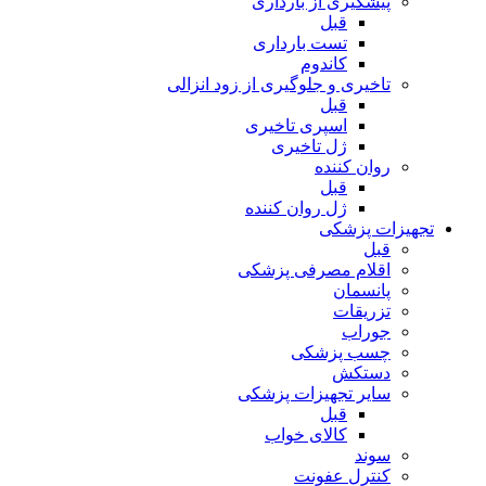
پیشگیری از بارداری
قبل
تست بارداری
کاندوم
تاخیری و جلوگیری از زود انزالی
قبل
اسپری تاخیری
ژل تاخیری
روان کننده
قبل
ژل روان کننده
تجهیزات پزشکی
قبل
اقلام مصرفی پزشکی
پانسمان
تزریقات
جوراب
چسب پزشکی
دستکش
سایر تجهیزات پزشکی
قبل
کالای خواب
سوند
کنترل عفونت