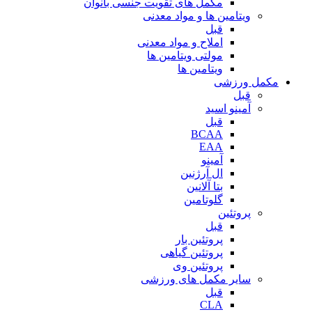
مکمل های تقویت جنسی بانوان
ویتامین ها و مواد معدنی
قبل
املاح و مواد معدنی
مولتی ویتامین ها
ویتامین ها
مکمل ورزشی
قبل
آمینو اسید
قبل
BCAA
EAA
آمینو
ال آرژنین
بتا آلانین
گلوتامین
پروتئین
قبل
پروتئین بار
پروتئین گیاهی
پروتئین وی
سایر مکمل های ورزشی
قبل
CLA