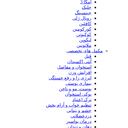
امگا 3
جلبک
جینسینگ
رویال ژلی
کافئین
کورکومین
کوکیوتن
لیکوپن
ملاتونین
مکمل های تخصصی
قبل
آنتی اکسیدان
استخوان و مفاصل
افزایش وزن
انرژی زا و رفع خستگی
بیماری پوستی
پوست، مو و ناخن
پوکی استخوان
ترک اعتیاد
تنظیم خواب و آرام بخش
چشم و بینایی
دردعضلانی
درمان بواسیر
دهان و دندان