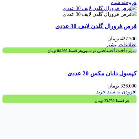
فروخته شده
قرص فرورال گلدن لایف 30 عددی
427.300
تومان
اطلاعات بیشتر
هر قسط
84.000
تومان
کپسول دایان مکس 20 عددی
336.000
تومان
افزودن به سبد خرید
هر قسط
23.750
تومان