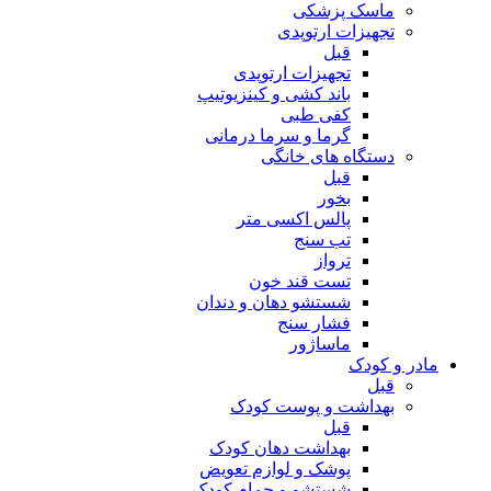
ماسک پزشکی
تجهیزات ارتوپدی
قبل
تجهیزات ارتوپدی
باند کشی و کینزیوتیپ
کفی طبی
گرما و سرما درمانی
دستگاه های خانگی
قبل
بخور
پالس اکسی متر
تب سنج
ترواز
تست قند خون
شستشو دهان و دندان
فشار سنج
ماساژور
مادر و کودک
قبل
بهداشت و پوست کودک
قبل
بهداشت دهان کودک
پوشک و لوازم تعویض
شستشو و حمام کودک