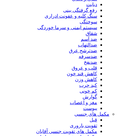
دیابت
رفع گرفتگی بینی
سنگ کلیه و عفونت ادراری
سوختگی
سیستم ایمنی و سرما خوردگی
شقاق
ضد آسم
ضدالتهاب
ضدترشح عرق
ضدسرفه
ضدنفخ
قلب و عروق
کاهش قند خون
کاهش وزن
کبد چرب
کم خونی
گوارش
مغز و اعصاب
یبوست
مکمل های جنسی
قبل
تقویت باروری
مکمل های تقویت جنسی آقایان