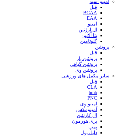
آمینو اسید
قبل
BCAA
EAA
آمینو
ال آرژنین
بتا آلانین
گلوتامین
پروتئین
قبل
پروتئین بار
پروتئین گیاهی
پروتئین وی
سایر مکمل های ورزشی
قبل
CLA
hmb
PNC
آمینو وی
آمینومکس
ال کارنتین
پری هورمون
پمپ
دابل بول