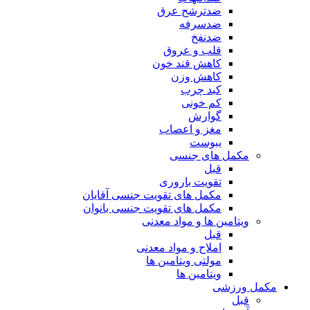
ضدترشح عرق
ضدسرفه
ضدنفخ
قلب و عروق
کاهش قند خون
کاهش وزن
کبد چرب
کم خونی
گوارش
مغز و اعصاب
یبوست
مکمل های جنسی
قبل
تقویت باروری
مکمل های تقویت جنسی آقایان
مکمل های تقویت جنسی بانوان
ویتامین ها و مواد معدنی
قبل
املاح و مواد معدنی
مولتی ویتامین ها
ویتامین ها
مکمل ورزشی
قبل