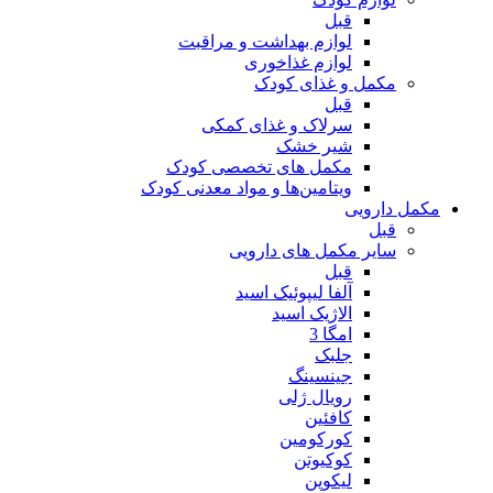
قبل
لوازم بهداشت و مراقبت
لوازم غذاخوری
مکمل و غذای کودک
قبل
سرلاک و غذای کمکی
شیر خشک
مکمل های تخصصی کودک
ویتامین‌ها و مواد معدنی کودک
مکمل دارویی
قبل
سایر مکمل های دارویی
قبل
آلفا لیپوئیک اسید
الاژیک اسید
امگا 3
جلبک
جینسینگ
رویال ژلی
کافئین
کورکومین
کوکیوتن
لیکوپن