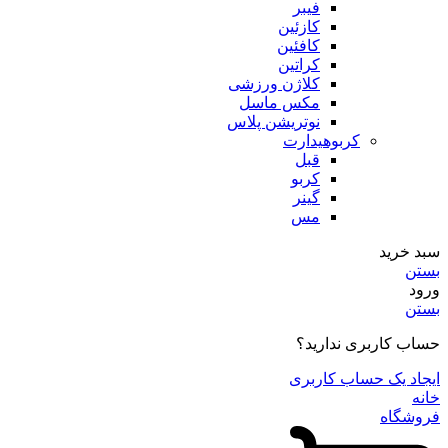
فیبر
کازئین
کافئین
کراتین
کلاژن ورزشی
مکس ماسل
نوتریشن پلاس
کربوهیدارت
قبل
کربو
گینر
مس
سبد خرید
بستن
ورود
بستن
حساب کاربری ندارید؟
ایجاد یک حساب کاربری
خانه
فروشگاه