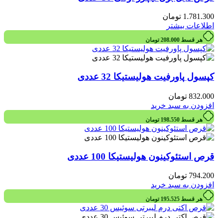
1.781.300
تومان
اطلاعات بیشتر
هر قسط
208.000
تومان
کپسول پاورفیت هولیستیکا 32 عددی
832.000
تومان
افزودن به سبد خرید
هر قسط
198.550
تومان
قرص استئوکینون هولیستیکا 100 عددی
794.200
تومان
افزودن به سبد خرید
هر قسط
195.525
تومان