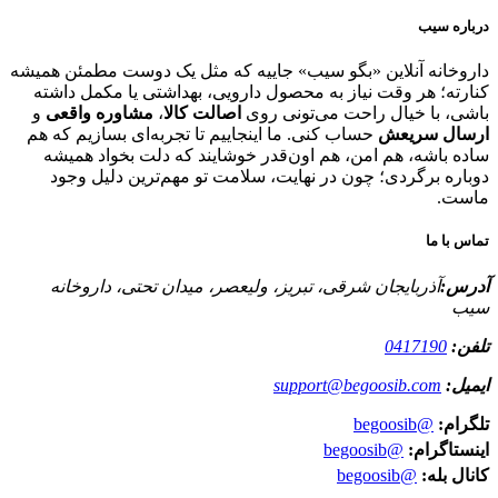
درباره سیب
داروخانه آنلاین «بگو سیب» جاییه که مثل یک دوست مطمئن همیشه
کنارته؛ هر وقت نیاز به محصول دارویی، بهداشتی یا مکمل داشته
باشی، با خیال راحت می‌تونی روی
اصالت کالا
،
مشاوره واقعی
و
ارسال سریعش
حساب کنی. ما اینجاییم تا تجربه‌ای بسازیم که هم
ساده باشه، هم امن، هم اون‌قدر خوشایند که دلت بخواد همیشه
دوباره برگردی؛ چون در نهایت، سلامت تو مهم‌ترین دلیل وجود
ماست.
تماس با ما
آدرس:
آذربایجان شرقی، تبریز، ولیعصر، میدان تحتی، داروخانه
سیب
تلفن:
0417190
ایمیل:
support@begoosib.com
تلگرام:
@begoosib
اینستاگرام:
@begoosib
کانال بله:
@begoosib