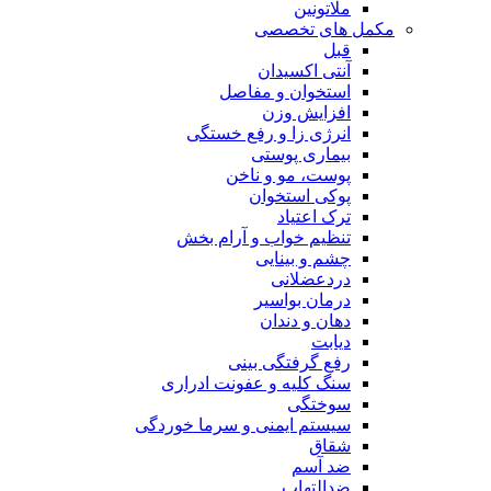
ملاتونین
مکمل های تخصصی
قبل
آنتی اکسیدان
استخوان و مفاصل
افزایش وزن
انرژی زا و رفع خستگی
بیماری پوستی
پوست، مو و ناخن
پوکی استخوان
ترک اعتیاد
تنظیم خواب و آرام بخش
چشم و بینایی
دردعضلانی
درمان بواسیر
دهان و دندان
دیابت
رفع گرفتگی بینی
سنگ کلیه و عفونت ادراری
سوختگی
سیستم ایمنی و سرما خوردگی
شقاق
ضد آسم
ضدالتهاب