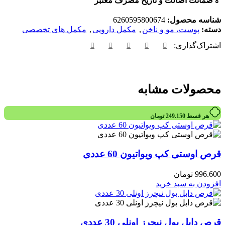
🏅
ضمانت اصالت و تاریخ مصرف معتبر
شناسه محصول:
6260595800674
دسته:
پوست، مو و ناخن
,
مکمل دارویی
,
مکمل های تخصصی
اشتراک‌گذاری:
محصولات مشابه
هر قسط
249.150
تومان
قرص اوستی کپ ویواتیون 60 عددی
996.600
تومان
افزودن به سبد خرید
قرص دابل بول نیچرز اونلی 30 عددی