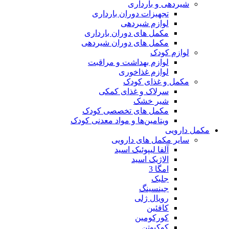
شیردهی و بارداری
تجهیزات دوران بارداری
لوازم شیردهی
مکمل های دوران بارداری
مکمل های دوران شیردهی
لوازم کودک
لوازم بهداشت و مراقبت
لوازم غذاخوری
مکمل و غذای کودک
سرلاک و غذای کمکی
شیر خشک
مکمل های تخصصی کودک
ویتامین‌ها و مواد معدنی کودک
مکمل دارویی
سایر مکمل های دارویی
آلفا لیپوئیک اسید
الاژیک اسید
امگا 3
جلبک
جینسینگ
رویال ژلی
کافئین
کورکومین
کوکیوتن