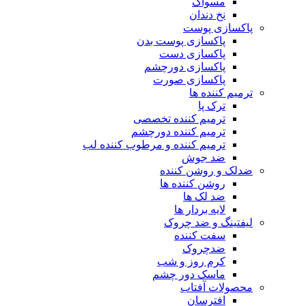
مسواک
نخ دندان
پاکسازی پوست
پاکسازی پوست بدن
پاکسازی دست
پاکسازی دورچشم
پاکسازی صورت
ترمیم کننده ها
ترک پا
ترمیم کننده تخصصی
ترمیم کننده دورچشم
ترمیم کننده و مرطوب کننده لب
ضد جوش
ضدلک و روشن کننده
روشن کننده ها
ضد لک ها
لایه بردار ها
لیفتینگ و ضد چروک
سفت کننده
ضدچروک
کرم روز و شب
ماسک دور چشم
محصولات آفتاب
افترسان