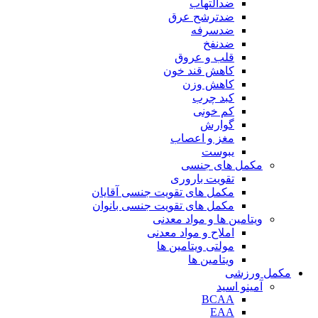
ضدالتهاب
ضدترشح عرق
ضدسرفه
ضدنفخ
قلب و عروق
کاهش قند خون
کاهش وزن
کبد چرب
کم خونی
گوارش
مغز و اعصاب
یبوست
مکمل های جنسی
تقویت باروری
مکمل های تقویت جنسی آقایان
مکمل های تقویت جنسی بانوان
ویتامین ها و مواد معدنی
املاح و مواد معدنی
مولتی ویتامین ها
ویتامین ها
مکمل ورزشی
آمینو اسید
BCAA
EAA