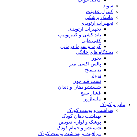
سوند
کنترل عفونت
ماسک پزشکی
تجهیزات ارتوپدی
تجهیزات ارتوپدی
باند کشی و کینزیوتیپ
کفی طبی
گرما و سرما درمانی
دستگاه های خانگی
بخور
پالس اکسی متر
تب سنج
ترواز
تست قند خون
شستشو دهان و دندان
فشار سنج
ماساژور
مادر و کودک
بهداشت و پوست کودک
بهداشت دهان کودک
پوشک و لوازم تعویض
شستشو و حمام کودک
مراقبت و بهداشت پوست کودک