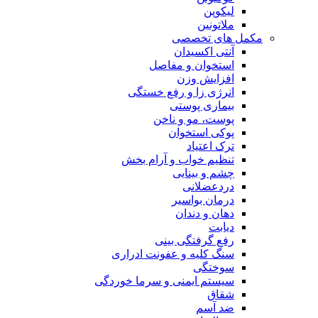
لیکوپن
ملاتونین
مکمل های تخصصی
آنتی اکسیدان
استخوان و مفاصل
افزایش وزن
انرژی زا و رفع خستگی
بیماری پوستی
پوست، مو و ناخن
پوکی استخوان
ترک اعتیاد
تنظیم خواب و آرام بخش
چشم و بینایی
دردعضلانی
درمان بواسیر
دهان و دندان
دیابت
رفع گرفتگی بینی
سنگ کلیه و عفونت ادراری
سوختگی
سیستم ایمنی و سرما خوردگی
شقاق
ضد آسم