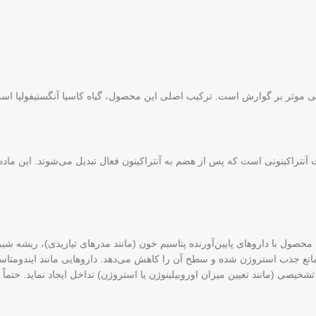
رویی موثر بر گوارش است. ترکیب اصلی این محصول، گیاه کاسیا آنگستیفولیا اس
تراکینونی است که پس از هضم به آنتراکینون فعال تبدیل می‌شوند. این ماده ب
ل با داروهای پایین‌آورنده پتاسیم خون (مانند مدرهای تیازیدی)، ریشه شیرین 
ع جذب استروژن شده و سطح آن را کاهش می‌دهد. داروهایی مانند ایندومتاسین و
تایج برخی آزمایش‌های تشخیصی (مانند تعیین میزان اوروبیلینوژن یا استروژن) تداخل ایجاد