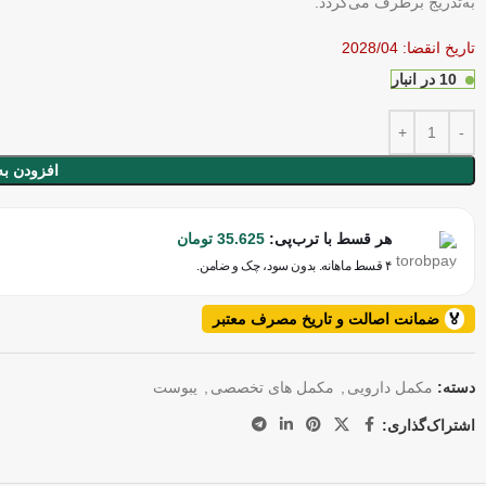
به‌تدریج برطرف می‌گردد.
تاریخ انقضا: 2028/04
10 در انبار
افزودن به
هر قسط با ترب‌پی:
35.625
تومان
۴ قسط ماهانه. بدون سود، چک و ضامن.
🏅
ضمانت اصالت و تاریخ مصرف معتبر
دسته:
مکمل دارویی
,
مکمل های تخصصی
,
یبوست
اشتراک‌گذاری: