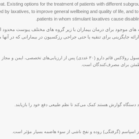
eat. Existing options for the treatment of patients with different subgr
d by laxatives, to improve general wellbeing and quality of life, and t
patients in whom stimulant laxatives cause disabli
ای موجود برای درمان بیماران با زیر گروه های مختلف یبوست محدود اس
ئه جایگزینی برای تنقیه یا حتی جراحی رزکسیون در بیمارانی که در آنها
و داده‌های سازمان غذا و دارو، کپسول رولاکس قائم دارو (۳۰ عددی) پس ا
طمئن برای مصرف‌کنندگان است.
دستگاه گوارش هستند کمک می‌کند تا نظم طبیعی دفع خود را بازیابند.
 اسپاسم (گرفتگی) روده و نفخ ناشی از سوء هاضمه بسیار مؤثر است.