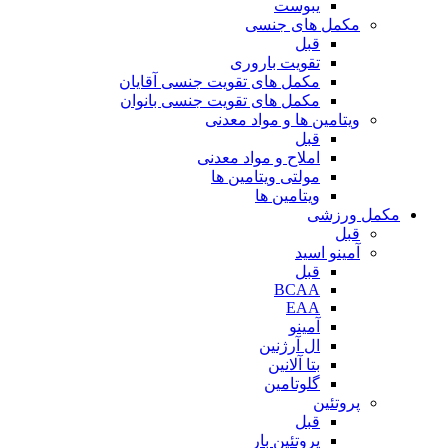
یبوست
مکمل های جنسی
قبل
تقویت باروری
مکمل های تقویت جنسی آقایان
مکمل های تقویت جنسی بانوان
ویتامین ها و مواد معدنی
قبل
املاح و مواد معدنی
مولتی ویتامین ها
ویتامین ها
مکمل ورزشی
قبل
آمینو اسید
قبل
BCAA
EAA
آمینو
ال آرژنین
بتا آلانین
گلوتامین
پروتئین
قبل
پروتئین بار