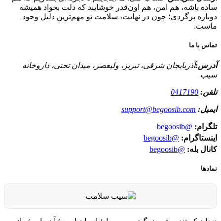
ساده باشه، هم امن، هم اون‌قدر خوشایند که دلت بخواد همیشه
دوباره برگردی؛ چون در نهایت، سلامت تو مهم‌ترین دلیل وجود
ماست.
تماس با ما
آدرس:
آذربایجان شرقی، تبریز، ولیعصر، میدان تحتی، داروخانه
سیب
تلفن:
0417190
ایمیل:
support@begoosib.com
تلگرام:
@begoosib
اینستاگرام:
@begoosib
کانال بله:
@begoosib
نمادها