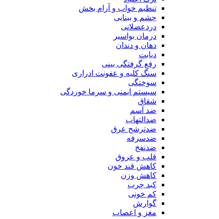
تنظیم خواب و آرام بخش
چشم و بینایی
دردعضلانی
درمان بواسیر
دهان و دندان
دیابت
رفع گرفتگی بینی
سنگ کلیه و عفونت ادراری
سوختگی
سیستم ایمنی و سرما خوردگی
شقاق
ضد آسم
ضدالتهاب
ضدترشح عرق
ضدسرفه
ضدنفخ
قلب و عروق
کاهش قند خون
کاهش وزن
کبد چرب
کم خونی
گوارش
مغز و اعصاب