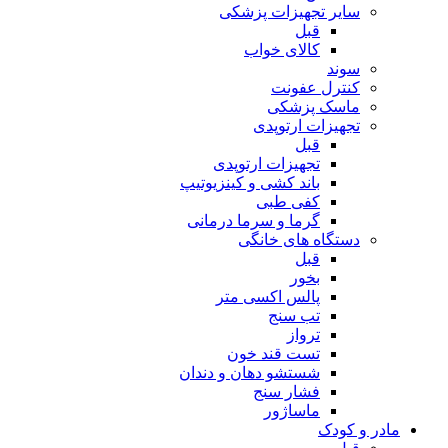
سایر تجهیزات پزشکی
قبل
کالای خواب
سوند
کنترل عفونت
ماسک پزشکی
تجهیزات ارتوپدی
قبل
تجهیزات ارتوپدی
باند کشی و کینزیوتیپ
کفی طبی
گرما و سرما درمانی
دستگاه های خانگی
قبل
بخور
پالس اکسی متر
تب سنج
ترواز
تست قند خون
شستشو دهان و دندان
فشار سنج
ماساژور
مادر و کودک