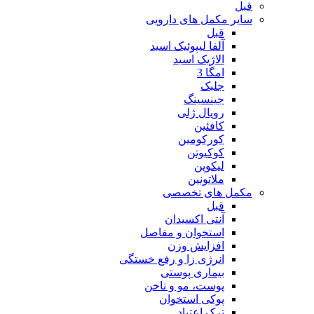
قبل
سایر مکمل های دارویی
قبل
آلفا لیپوئیک اسید
الاژیک اسید
امگا 3
جلبک
جینسینگ
رویال ژلی
کافئین
کورکومین
کوکیوتن
لیکوپن
ملاتونین
مکمل های تخصصی
قبل
آنتی اکسیدان
استخوان و مفاصل
افزایش وزن
انرژی زا و رفع خستگی
بیماری پوستی
پوست، مو و ناخن
پوکی استخوان
ترک اعتیاد