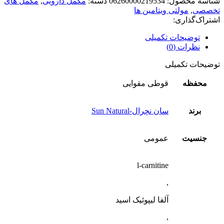
شناسه محصول:
06260000219534
دسته:
مکمل دارویی
,
مکمل های
تخصصی
,
مولتی ویتامین ها
اشتراک‌گذاری:
توضیحات تکمیلی
نظرات (0)
توضیحات تکمیلی
محفظه
قوطی مقوایی
برند
سان نچرال-Sun Natural
جنسیت
عمومی
l-carnitine
,
آلفا لیپوئیک اسید
,