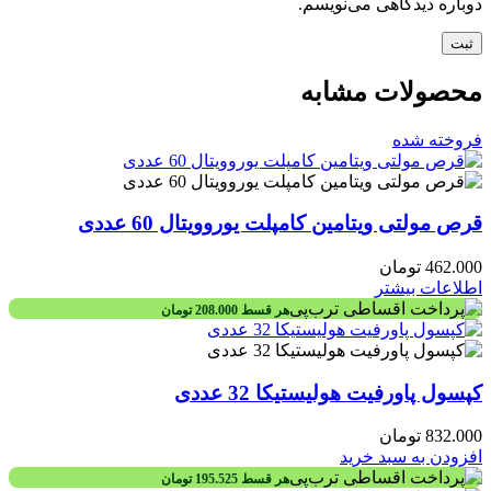
دوباره دیدگاهی می‌نویسم.
محصولات مشابه
فروخته شده
قرص مولتی ویتامین کامپلت یوروویتال 60 عددی
462.000
تومان
اطلاعات بیشتر
هر قسط
208.000
تومان
کپسول پاورفیت هولیستیکا 32 عددی
832.000
تومان
افزودن به سبد خرید
هر قسط
195.525
تومان