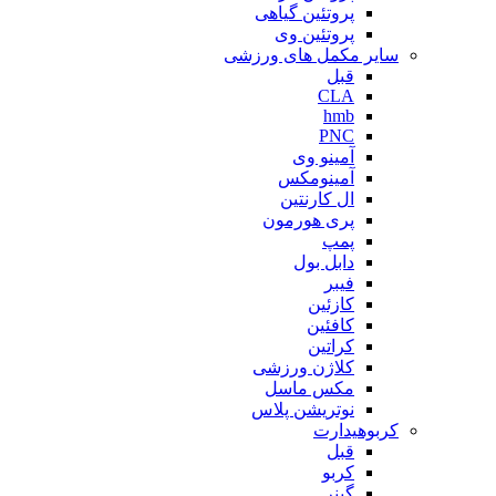
پروتئین گیاهی
پروتئین وی
سایر مکمل های ورزشی
قبل
CLA
hmb
PNC
آمینو وی
آمینومکس
ال کارنتین
پری هورمون
پمپ
دابل بول
فیبر
کازئین
کافئین
کراتین
کلاژن ورزشی
مکس ماسل
نوتریشن پلاس
کربوهیدارت
قبل
کربو
گینر