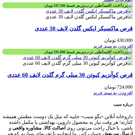
هر قسط
107.500
تومان
قرص ماکسیکر ایکس گلدن لایف 30 عددی
430.000
تومان
افزودن به سبد خرید
هر قسط
181.000
تومان
قرص کوآنزیم کیوتن 30 میلی گرم گلدن لایف 60 عددی
724.000
تومان
افزودن به سبد خرید
درباره سیب
داروخانه آنلاین «بگو سیب» جاییه که مثل یک دوست مطمئن همیشه
کنارته؛ هر وقت نیاز به محصول دارویی، بهداشتی یا مکمل داشته
باشی، با خیال راحت می‌تونی روی
اصالت کالا
،
مشاوره واقعی
و
ارسال سریعش
حساب کنی. ما اینجاییم تا تجربه‌ای بسازیم که هم