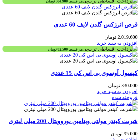
هر قسط
504.900
تومان
قرص انرژکس گلدن لایف 60 عددی
2.019.600
تومان
افزودن به سبد خرید
هر قسط
82.500
تومان
کپسول آوسوی بی اس کی 15 عددی
330.000
تومان
افزودن به سبد خرید
فروخته شده
شربت کیندر مولتی ویتامین یوروویتال 200 میلی لیتری
95.000
تومان
اطلاعات بیشتر