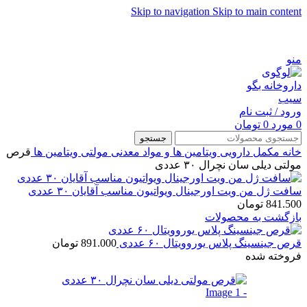
Skip to navigation
Skip to main content
شماره تماس پشتیبانی: 0417190
منو
ورود / ثبت نام
0
مورد
0
تومان
جستجو
خانه
مکمل دارویی
ویتامین ها و مواد معدنی
مولتی ویتامین ها
قرص
مولتی دیلی سان نچرال ۳۰ عددی
سافت ژل من ویت اورجینال ویواتیون مناسب آقایان ۳۰ عددی
841.500
تومان
بازگشت به محصولات
قرص جینسینگ پلاس یوروویتال ۶۰ عددی
891.000
تومان
فروخته شده