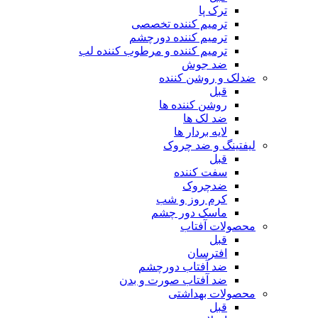
ترک پا
ترمیم کننده تخصصی
ترمیم کننده دورچشم
ترمیم کننده و مرطوب کننده لب
ضد جوش
ضدلک و روشن کننده
قبل
روشن کننده ها
ضد لک ها
لایه بردار ها
لیفتینگ و ضد چروک
قبل
سفت کننده
ضدچروک
کرم روز و شب
ماسک دور چشم
محصولات آفتاب
قبل
افترسان
ضد آفتاب دورچشم
ضد آفتاب صورت و بدن
محصولات بهداشتی
قبل